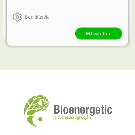
Kövess minket!
Beállítások
Értesülj elsőként újdonságainkról és akcióinkról.
Elfogadom