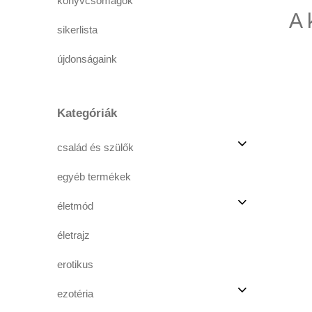
könyvcsomagok
A 
sikerlista
újdonságaink
Kategóriák
család és szülők
egyéb termékek
életmód
életrajz
erotikus
ezotéria