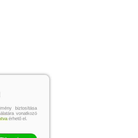
l
mény biztosítása
nálatára vonatkozó
ntva
érhető el.