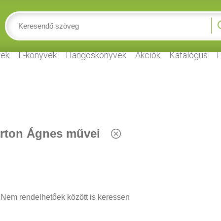
ek
E-könyvek
Hangoskönyvek
Akciók
Katalógus
H
rton Ágnes művei
Nem rendelhetőek között is keressen