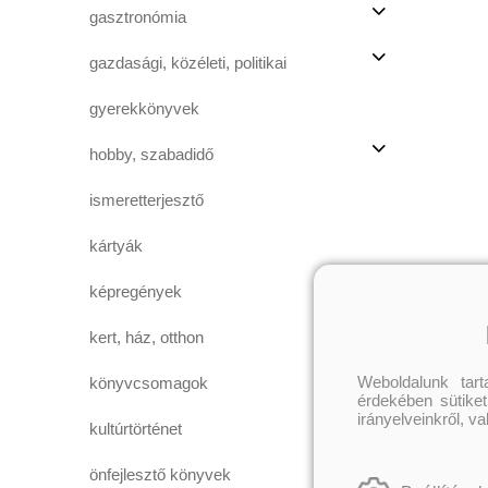
gasztronómia
gazdasági, közéleti, politikai
gyerekkönyvek
hobby, szabadidő
ismeretterjesztő
kártyák
képregények
kert, ház, otthon
Weboldalunk tar
könyvcsomagok
érdekében sütiket
irányelveinkről, v
kultúrtörténet
önfejlesztő könyvek