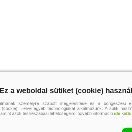
Ez a weboldal sütiket (cookie) haszná
talmának személyre szabott megjelenítése és a böngészési él
 (cookie), illetve egyéb technológiákat alkalmazunk. A sütik hasz
alamint azok testreszabási lehetőségeiről bővebb információ
ide katti