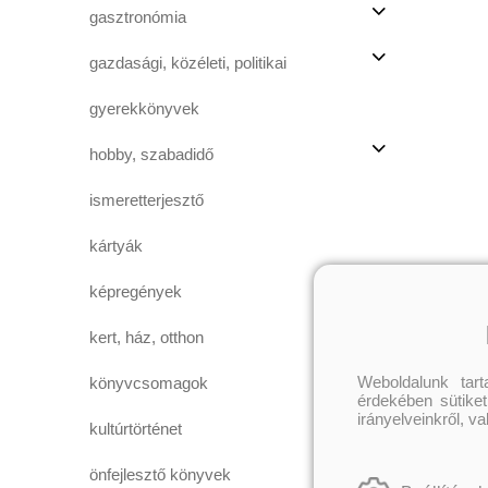
gasztronómia
gazdasági, közéleti, politikai
gyerekkönyvek
hobby, szabadidő
ismeretterjesztő
kártyák
képregények
kert, ház, otthon
Weboldalunk tar
könyvcsomagok
érdekében sütiket
irányelveinkről, v
kultúrtörténet
önfejlesztő könyvek