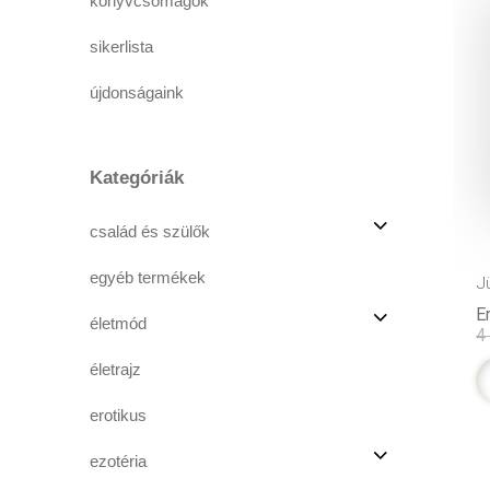
könyvcsomagok
sikerlista
újdonságaink
Kategóriák
család és szülők
egyéb termékek
J
Er
életmód
4
életrajz
erotikus
ezotéria