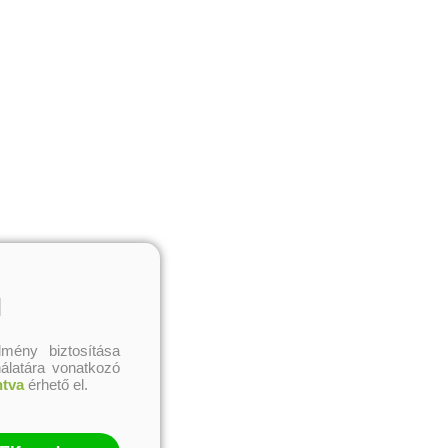
l
mény biztosítása
nálatára vonatkozó
ntva
érhető el.