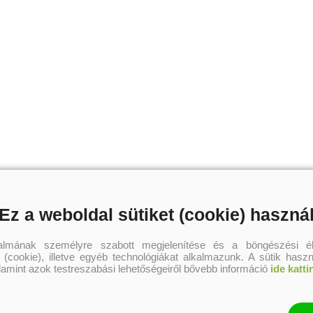
Ez a weboldal sütiket (cookie) haszná
talmának személyre szabott megjelenítése és a böngészési él
 (cookie), illetve egyéb technológiákat alkalmazunk. A sütik hasz
alamint azok testreszabási lehetőségeiről bővebb információ
ide katti