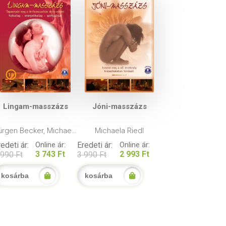
Lingam-masszázs
Jóni-masszázs
ürgen Becker, Michaela
Michaela Riedl
Riedl
edeti ár:
Online ár:
Eredeti ár:
Online ár:
3 743 Ft
2 993 Ft
 990 Ft
3 990 Ft
kosárba
kosárba