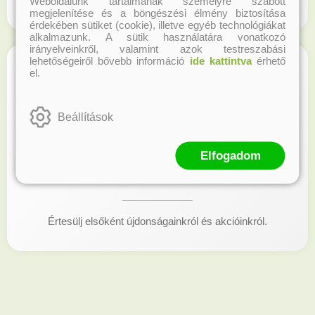
Weboldalunk tartalmának személyre szabott
Regisztrálj honlapunkon és gyűjtsd a hűségpontokat!
megjelenítése és a böngészési élmény biztosítása
érdekében sütiket (cookie), illetve egyéb technológiákat
alkalmazunk. A sütik használatára vonatkozó
irányelveinkről, valamint azok testreszabási
lehetőségeiről bővebb információ
ide kattintva
érhető
el.
Beállítások
Elfogadom
Kövess minket!
Értesülj elsőként újdonságainkról és akcióinkról.