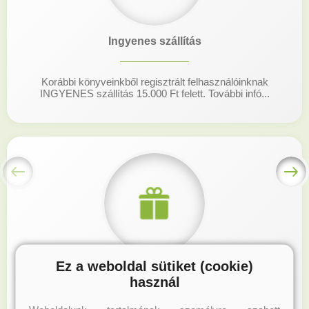
Ingyenes szállítás
Korábbi könyveinkből regisztrált felhasználóinknak
INGYENES szállítás 15.000 Ft felett. További infó...
Ez a weboldal sütiket (cookie)
Hűségprogram
használ