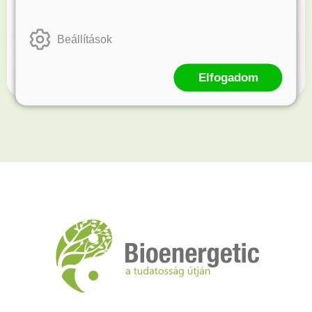
Kövess minket!
Beállítások
Értesülj elsőként újdonságainkról és akcióinkról.
Elfogadom