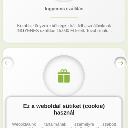
Ingyenes szállítás
Korábbi könyveinkből regisztrált felhasználóinknak
INGYENES szállítás 15.000 Ft felett. További infó...
Hűségprogram
Ez a weboldal sütiket (cookie)
használ
Regisztrálj honlapunkon és gyűjtsd a hűségpontokat!
Weboldalunk tartalmának személyre szabott