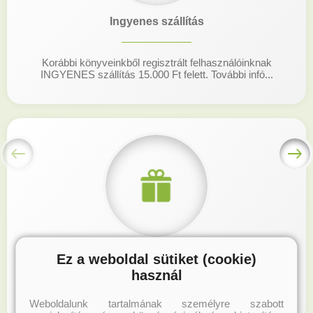
Ingyenes szállítás
Korábbi könyveinkből regisztrált felhasználóinknak
INGYENES szállítás 15.000 Ft felett. További infó...
Hűségprogram
Ez a weboldal sütiket (cookie)
használ
Regisztrálj honlapunkon és gyűjtsd a hűségpontokat!
Weboldalunk tartalmának személyre szabott