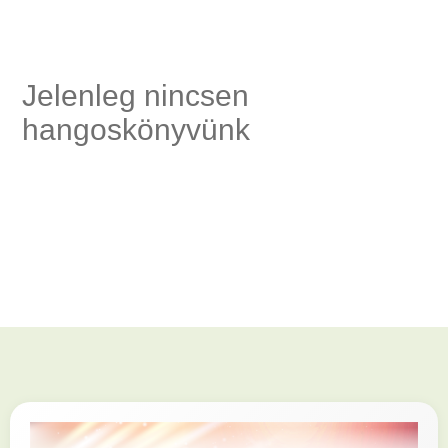
ség,
Jelenleg nincsen
hangoskönyvünk
és