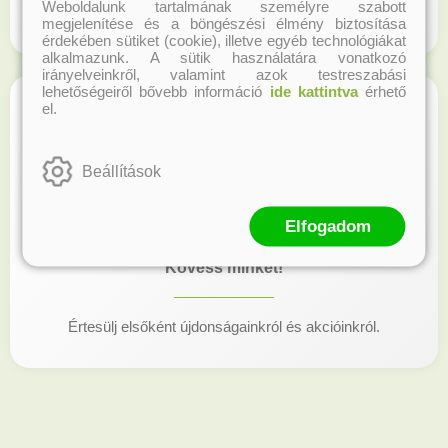
Weboldalunk tartalmának személyre szabott
Regisztrálj honlapunkon és gyűjtsd a hűségpontokat!
megjelenítése és a böngészési élmény biztosítása
érdekében sütiket (cookie), illetve egyéb technológiákat
alkalmazunk. A sütik használatára vonatkozó
irányelveinkről, valamint azok testreszabási
lehetőségeiről bővebb információ
ide kattintva
érhető
el.
Beállítások
Elfogadom
Kövess minket!
Értesülj elsőként újdonságainkról és akcióinkról.