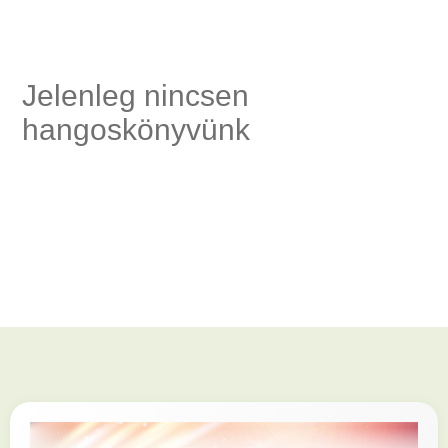
ség,
Jelenleg nincsen
hangoskönyvünk
és