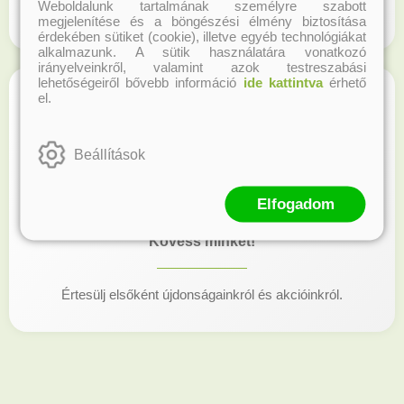
Weboldalunk tartalmának személyre szabott
Regisztrálj honlapunkon és gyűjtsd a hűségpontokat!
megjelenítése és a böngészési élmény biztosítása
érdekében sütiket (cookie), illetve egyéb technológiákat
alkalmazunk. A sütik használatára vonatkozó
irányelveinkről, valamint azok testreszabási
lehetőségeiről bővebb információ
ide kattintva
érhető
el.
Beállítások
Elfogadom
Kövess minket!
Értesülj elsőként újdonságainkról és akcióinkról.