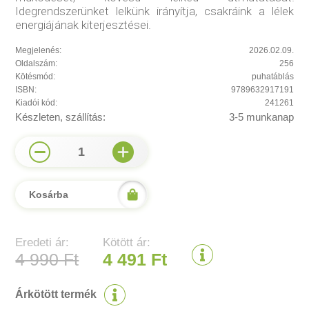
Idegrendszerünket lelkünk irányítja, csakráink a lélek
energiájának kiterjesztései.
Megjelenés:
2026.02.09.
Oldalszám:
256
Kötésmód:
puhatáblás
ISBN:
9789632917191
Kiadói kód:
241261
Készleten, szállítás:
3-5 munkanap
1
Kosárba
Eredeti ár:
Kötött ár:
4 990 Ft
4 491 Ft
Árkötött termék