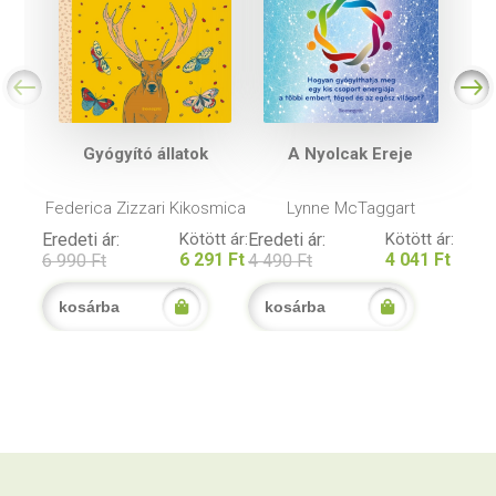
Gyógyító állatok
A Nyolcak Ereje
Federica Zizzari Kikosmica
Lynne McTaggart
Eredeti ár:
Kötött ár:
Eredeti ár:
Kötött ár:
6 291 Ft
4 041 Ft
6 990 Ft
4 490 Ft
kosárba
kosárba