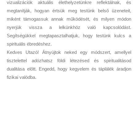
vizualizációk aktuális élethelyzetünkre reflektálnak, és
megtanítják, hogyan értsük meg testünk belső üzeneteit,
miként támogassuk annak működését, és milyen módon
nyerjük vissza a lelkünkhöz való kapcsolódást.
Segítségükkel megtapasztalhatjuk, hogy testünk kulcs a
spirituális ébredéshez.
Kedves Utazó! Átnyújtok neked egy módszert, amellyel
tisztelettel adózhatsz földi létezésed és spiritualitásod
dualitása előtt. Engedd, hogy kegyelem és táplálék áradjon
fizikai valódba.