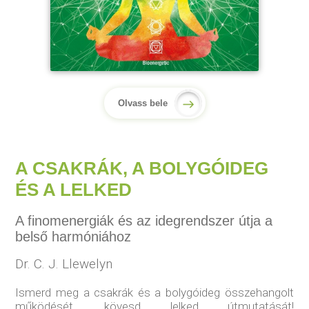
Olvass bele
A CSAKRÁK, A BOLYGÓIDEG
ÉS A LELKED
A finomenergiák és az idegrendszer útja a
belső harmóniához
Dr. C. J. Llewelyn
Ismerd meg a csakrák és a bolygóideg összehangolt
működését, kövesd lelked útmutatását!