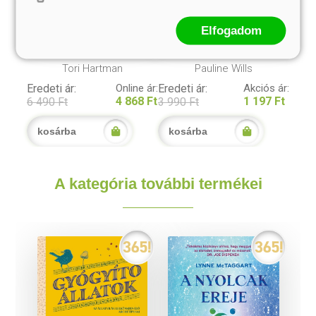
Elfogadom
A csakrák bölcsessége -
A fény jógája
jóskártya
Tori Hartman
Pauline Wills
Eredeti ár:
Online ár:
Eredeti ár:
Akciós ár:
4 868 Ft
1 197 Ft
6 490 Ft
3 990 Ft
kosárba
kosárba
A kategória további termékei