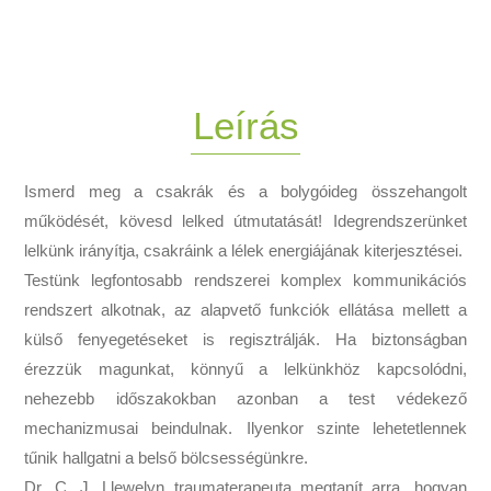
Leírás
Ismerd meg a csakrák és a bolygóideg összehangolt
működését, kövesd lelked útmutatását! Idegrendszerünket
lelkünk irányítja, csakráink a lélek energiájának kiterjesztései.
Testünk legfontosabb rendszerei komplex kommunikációs
rendszert alkotnak, az alapvető funkciók ellátása mellett a
külső fenyegetéseket is regisztrálják. Ha biztonságban
érezzük magunkat, könnyű a lelkünkhöz kapcsolódni,
nehezebb időszakokban azonban a test védekező
mechanizmusai beindulnak. Ilyenkor szinte lehetetlennek
tűnik hallgatni a belső bölcsességünkre.
Dr. C. J. Llewelyn traumaterapeuta megtanít arra, hogyan