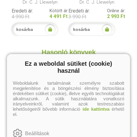
Dr. C. J. Llewelyn
Dr. C. J. Llewelyn
Eredeti ár:
Kötött ár:
Eredeti ár:
Online ár:
4 491 Ft
2 993 Ft
4 990 Ft
3 990 Ft
kosárba
kosárba
Hasonló könyvek
Ez a weboldal sütiket (cookie)
használ
Weboldalunk tartalmának személyre szabott
megjelenítése és a böngészési élmény biztosítása
érdekében sütiket (cookie), illetve egyéb technológiákat
alkalmazunk. A sütik használatára vonatkozó
irányelveinkről, valamint azok testreszabási
lehetőségeiről bővebb információ
ide kattintva
érhető
el.
Beállítások