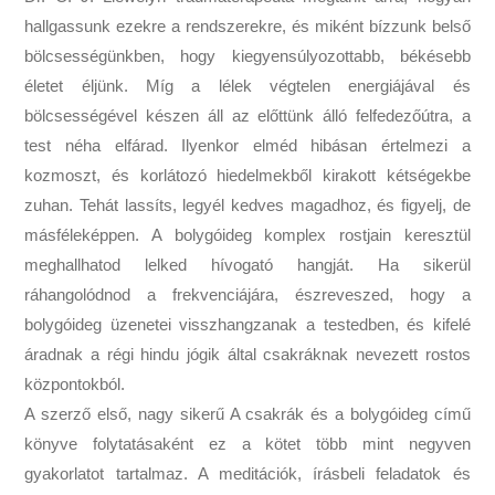
hallgassunk ezekre a rendszerekre, és miként bízzunk belső
bölcsességünkben, hogy kiegyensúlyozottabb, békésebb
életet éljünk. Míg a lélek végtelen energiájával és
bölcsességével készen áll az előttünk álló felfedezőútra, a
test néha elfárad. Ilyenkor elméd hibásan értelmezi a
kozmoszt, és korlátozó hiedelmekből kirakott kétségekbe
zuhan. Tehát lassíts, legyél kedves magadhoz, és figyelj, de
másféleképpen. A bolygóideg komplex rostjain keresztül
meghallhatod lelked hívogató hangját. Ha sikerül
ráhangolódnod a frekvenciájára, észreveszed, hogy a
bolygóideg üzenetei visszhangzanak a testedben, és kifelé
áradnak a régi hindu jógik által csakráknak nevezett rostos
központokból.
A szerző első, nagy sikerű A csakrák és a bolygóideg című
könyve folytatásaként ez a kötet több mint negyven
gyakorlatot tartalmaz. A meditációk, írásbeli feladatok és