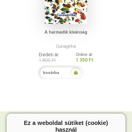
A harmadik kívánság
Gunagriha
Eredeti ár:
Online ár:
1 350 Ft
1 800 Ft
kosárba
Ez a weboldal sütiket (cookie)
használ