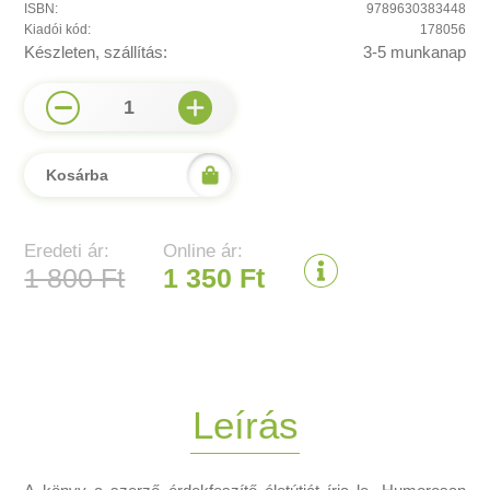
ISBN:
9789630383448
Kiadói kód:
178056
Készleten, szállítás:
3-5 munkanap
1
Kosárba
Eredeti ár:
Online ár:
1 800 Ft
1 350 Ft
Leírás