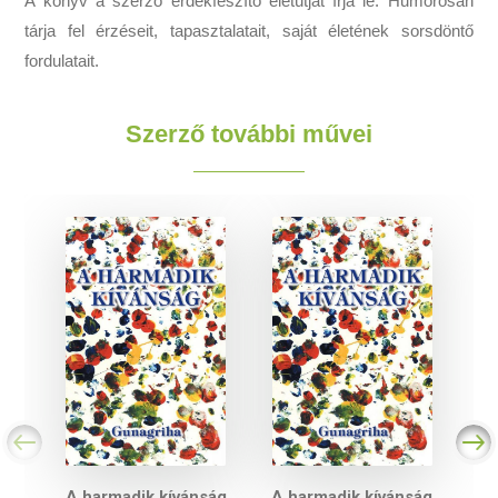
A könyv a szerző érdekfeszítő életútját írja le. Humorosan
tárja fel érzéseit, tapasztalatait, saját életének sorsdöntő
fordulatait.
Szerző további művei
A harmadik kívánság
A harmadik kívánság