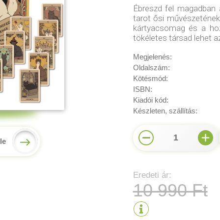
Ébreszd fel magadban 
tarot ősi művészetének
kártyacsomag és a hoz
tökéletes társad lehet a
Megjelenés:
Oldalszám:
Kötésmód:
ISBN:
Kiadói kód:
Készleten, szállítás:
1
le
Eredeti ár:
10 990 Ft