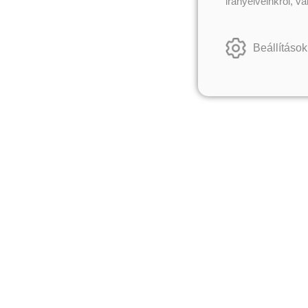
irányelveinkről, v
Beállítások