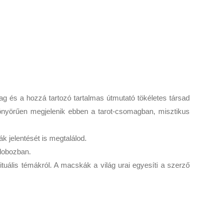
 és a hozzá tartozó tartalmas útmutató tökéletes társad
önyörűen megjelenik ebben a tarot-csomagban, misztikus
k jelentését is megtalálod.
zdobozban.
ituális témákról. A macskák a világ urai egyesíti a szerző