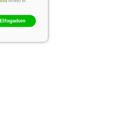
ntva
érhető el.
Elfogadom