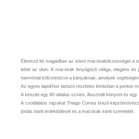
Ébreszd fel magadban az isteni macskabölcsességet a ta
lehet az úton. A macskák lenyűgöző világa, elegáns és
harmóniát kölcsönözve a kártyáknak, amelyek segítségével
Az egyes lapokhoz tartozó részletes leírásban a pontos mag
A készlet egy 80 oldalas színes, illusztrált könyvet és eg
A csodálatos rajzokat Thiago Correa brazil képzőművész és
jóslás iránti érdeklődését és a macskák iránti szeretetét.