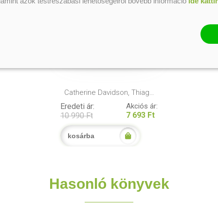
alamint azok testreszabási lehetőségeiről bővebb információ
ide katti
A macskák a világ urai tarot
Catherine Davidson, Thiago
Correa
Eredeti ár:
Akciós ár:
7 693 Ft
10 990 Ft
kosárba
Hasonló könyvek