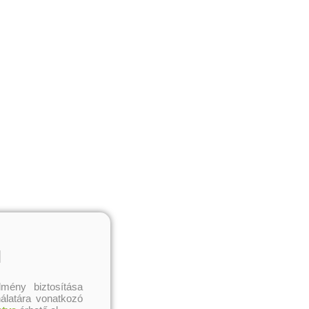
l
mény biztosítása
nálatára vonatkozó