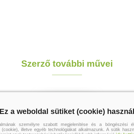
Szerző további művei
Ez a weboldal sütiket (cookie) haszná
talmának személyre szabott megjelenítése és a böngészési él
 (cookie), illetve egyéb technológiákat alkalmazunk. A sütik hasz