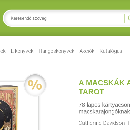
ek
E-könyvek
Hangoskönyvek
Akciók
Katalógus
H
A MACSKÁK A
TAROT
78 lapos kártyacso
macskarajongóknak
Catherine Davidson
T
,