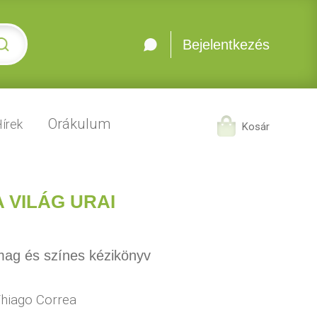
Bejelentkezés
Orákulum
írek
Kosár
 VILÁG URAI
mag és színes kézikönyv
hiago Correa