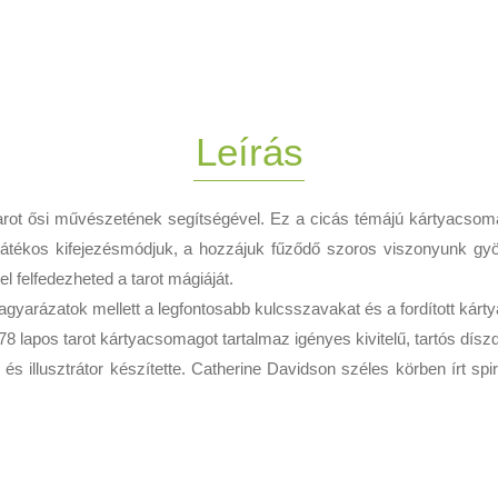
Leírás
rot ősi művészetének segítségével. Ez a cicás témájú kártyacsomag
 játékos kifejezésmódjuk, a hozzájuk fűződő szoros viszonyunk gy
 felfedezheted a tarot mágiáját.
yarázatok mellett a legfontosabb kulcsszavakat és a fordított kártyá
y 78 lapos tarot kártyacsomagot tartalmaz igényes kivitelű, tartós dís
 illusztrátor készítette. Catherine Davidson széles körben írt spir