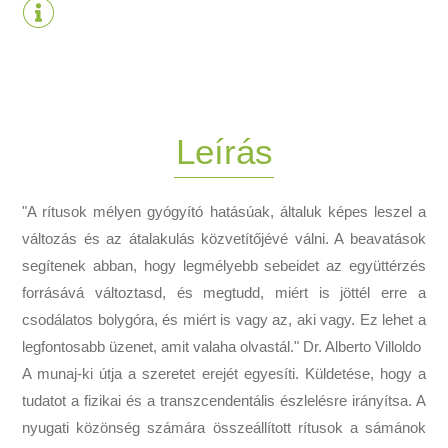
Leírás
"A rítusok mélyen gyógyító hatásúak, általuk képes leszel a
változás és az átalakulás közvetítőjévé válni. A beavatások
segítenek abban, hogy legmélyebb sebeidet az együttérzés
forrásává változtasd, és megtudd, miért is jöttél erre a
csodálatos bolygóra, és miért is vagy az, aki vagy. Ez lehet a
legfontosabb üzenet, amit valaha olvastál." Dr. Alberto Villoldo
A munaj-ki útja a szeretet erejét egyesíti. Küldetése, hogy a
tudatot a fizikai és a transzcendentális észlelésre irányítsa. A
nyugati közönség számára összeállított rítusok a sámánok