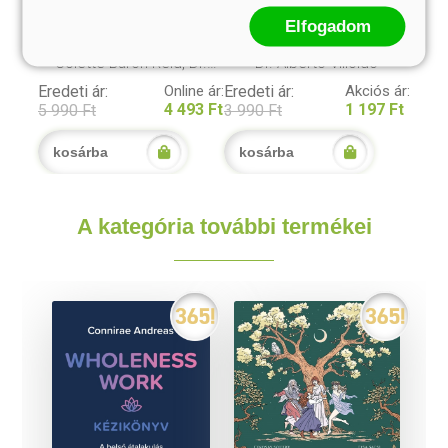
Misztikus sámán jóskártya
A bölcsességkerék
Elfogadom
Colette Baron-Reid, Dr.
Dr. Alberto Villoldo
Alberto Villoldo, Marcela
Eredeti ár:
Online ár:
Eredeti ár:
Akciós ár:
Lobos
4 493 Ft
1 197 Ft
5 990 Ft
3 990 Ft
kosárba
kosárba
A kategória további termékei