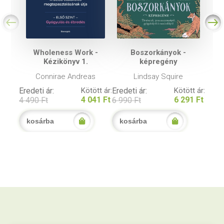
Wholeness Work -
Boszorkányok -
Kézikönyv 1.
képregény
Connirae Andreas
Lindsay Squire
Eredeti ár:
Kötött ár:
Eredeti ár:
Kötött ár:
4 041 Ft
6 291 Ft
4 490 Ft
6 990 Ft
kosárba
kosárba