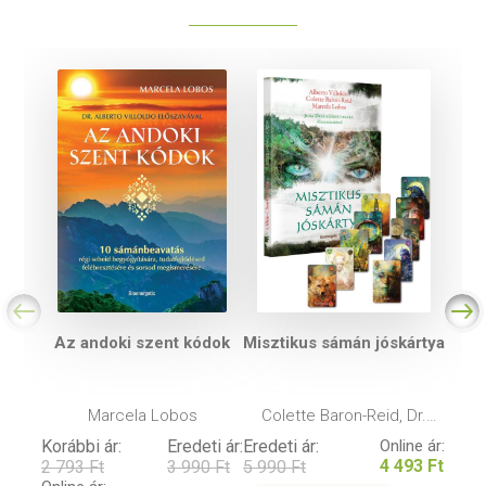
Az andoki szent kódok
Misztikus sámán jóskártya
Marcela Lobos
Colette Baron-Reid, Dr.
Alberto Villoldo, Marcela
Korábbi ár:
Eredeti ár:
Eredeti ár:
Online ár:
Lobos
4 493 Ft
2 793 Ft
3 990 Ft
5 990 Ft