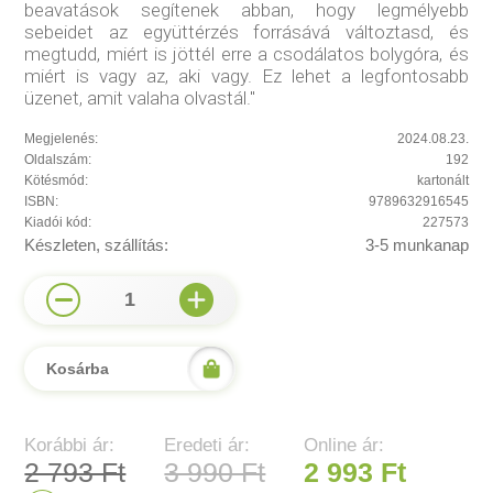
beavatások segítenek abban, hogy legmélyebb
sebeidet az együttérzés forrásává változtasd, és
megtudd, miért is jöttél erre a csodálatos bolygóra, és
miért is vagy az, aki vagy. Ez lehet a legfontosabb
üzenet, amit valaha olvastál."
Megjelenés:
2024.08.23.
Oldalszám:
192
Kötésmód:
kartonált
ISBN:
9789632916545
Kiadói kód:
227573
Készleten, szállítás:
3-5 munkanap
1
Kosárba
Korábbi ár:
Eredeti ár:
Online ár:
2 793 Ft
3 990 Ft
2 993 Ft