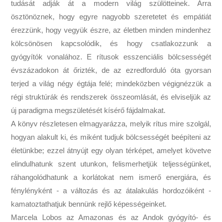
tudását adják át a modern világ szülötteinek. Arra
ösztönöznek, hogy egyre nagyobb szeretetet és empátiát
érezzünk, hogy vegyük észre, az életben minden mindenhez
kölcsönösen kapcsolódik, és hogy csatlakozzunk a
gyógyítók vonalához. E rítusok esszenciális bölcsességét
évszázadokon át őrizték, de az ezredforduló óta gyorsan
terjed a világ négy égtája felé; mindeközben végignézzük a
régi struktúrák és rendszerek összeomlását, és elviseljük az
új paradigma megszületését kísérő fájdalmakat.
A könyv részletesen elmagyarázza, melyik rítus mire szolgál,
hogyan alakult ki, és miként tudjuk bölcsességét beépíteni az
életünkbe; ezzel átnyújt egy olyan térképet, amelyet követve
elindulhatunk szent utunkon, felismerhetjük teljességünket,
ráhangolódhatunk a korlátokat nem ismerő energiára, és
fénylényként - a változás és az átalakulás hordozóiként -
kamatoztathatjuk bennünk rejlő képességeinket.
Marcela Lobos az Amazonas és az Andok gyógyító- és