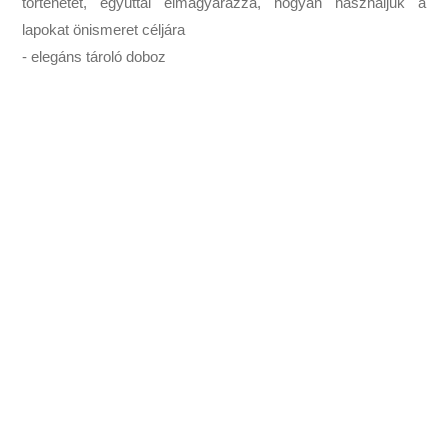
történetét, egyúttal elmagyarázza, hogyan használjuk a
lapokat önismeret céljára
- elegáns tároló doboz