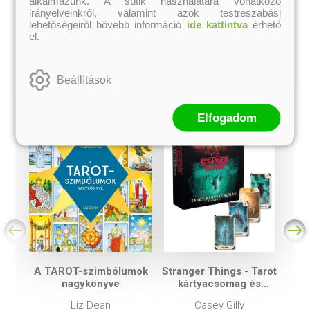
alkalmazunk. A sütik használatára vonatkozó
irányelveinkről, valamint azok testreszabási
lehetőségeiről bővebb információ
ide kattintva
érhető
el.
A kategória további termékei
Beállítások
Elfogadom
A TAROT-szimbólumok
Stranger Things - Tarot
nagykönyve
kártyacsomag és
útmutató
Liz Dean
Casey Gilly