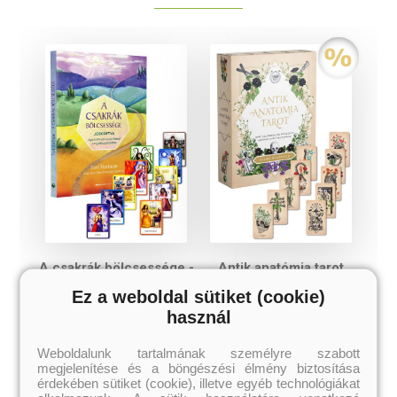
A csakrák bölcsessége -
Antik anatómia tarot
jóskártya
Ez a weboldal sütiket (cookie)
Tori Hartman
Claire Goodchild
használ
Eredeti ár:
Online ár:
Eredeti ár:
Akciós ár:
4 868 Ft
6 993 Ft
6 490 Ft
9 990 Ft
Weboldalunk tartalmának személyre szabott
megjelenítése és a böngészési élmény biztosítása
érdekében sütiket (cookie), illetve egyéb technológiákat
kosárba
kosárba