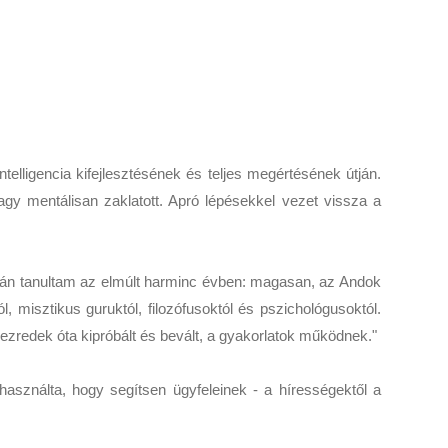
telligencia kifejlesztésének és teljes megértésének útján.
vagy mentálisan zaklatott. Apró lépésekkel vezet vissza a
rán tanultam az elmúlt harminc évben: magasan, az Andok
 misztikus guruktól, filozófusoktól és pszichológusoktól.
zredek óta kipróbált és bevált, a gyakorlatok működnek."
használta, hogy segítsen ügyfeleinek - a hírességektől a