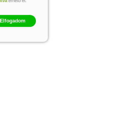
ntva
érhető el.
Elfogadom