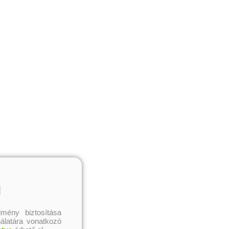
l
mény biztosítása
nálatára vonatkozó