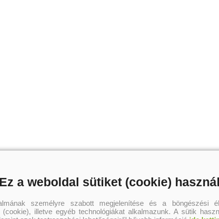
Szerző további művei
Ez a weboldal sütiket (cookie) haszná
talmának személyre szabott megjelenítése és a böngészési él
 (cookie), illetve egyéb technológiákat alkalmazunk. A sütik hasz