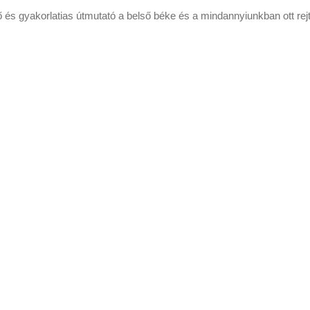
öző és gyakorlatias útmutató a belső béke és a mindannyiunkban ott rej