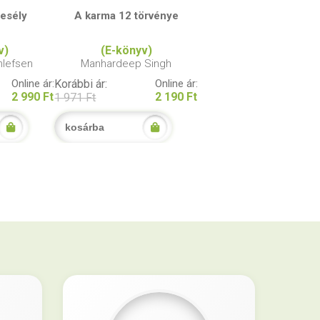
 esély
A karma 12 törvénye
v)
(E-könyv)
hlefsen
Manhardeep Singh
Online ár:
Korábbi ár:
Online ár:
2 990 Ft
2 190 Ft
1 971 Ft
kosárba