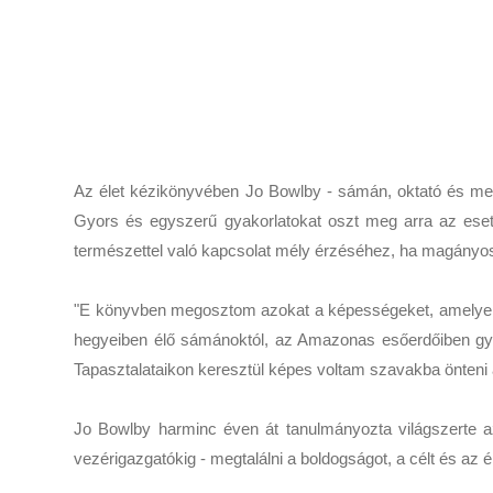
Az élet kézikönyvében Jo Bowlby - sámán, oktató és mentor
Gyors és egyszerű gyakorlatokat oszt meg arra az esetre,
természettel való kapcsolat mély érzéséhez, ha magányo
"E könyvben megosztom azokat a képességeket, amelyeket
hegyeiben élő sámánoktól, az Amazonas esőerdőiben gyógyí
Tapasztalataikon keresztül képes voltam szavakba önteni 
Jo Bowlby harminc éven át tanulmányozta világszerte az 
vezérigazgatókig - megtalálni a boldogságot, a célt és az é