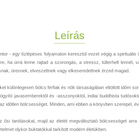
Leírás
 - egy tízlépéses folyamaton keresztül vezet végig a spirituális in
 ha úrrá lenne rajtad a szorongás, a stressz, túlterhelt lennél, 
snak, üresnek, elveszettnek vagy elkeseredettnek érzed magad.
 különlegesen bölcs férfiak és nők társaságában eltöltött időm so
tó javasemberektől és -asszonyoktól, indiai buddhista tudósoktól,
az időtlen bölcsességet. Minden, ami ebben a könyvben szerepel, éve
ősi tanításokat, majd az életét megváltoztató bölcsességet arra 
rtelmet olykor buktatókkal tarkított modern életükben.