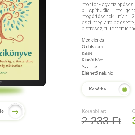
mentor - egy tízlépéses
a spirituális intellig
megértésének útján. G
oszt meg arra az esetre,
a stressz, túlterhelt len
Megjelenés:
Oldalszám:
ISBN:
Kiadói kód:
Szállítás:
Elérhető nálunk:
Kosárba
Korábbi ár:
O
le
2 233 Ft