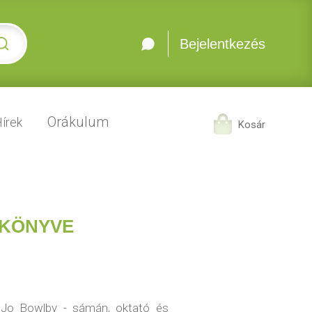
Bejelentkezés
Orákulum
írek
Kosár
IKÖNYVE
 Jo Bowlby - sámán, oktató és