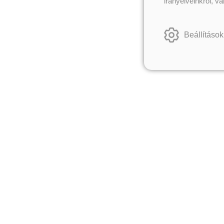
irányelveinkről, v
Beállítások