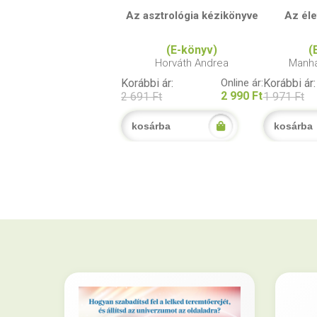
Az asztrológia kézikönyve
Az éle
(E-könyv)
(
Horváth Andrea
Manha
Korábbi ár:
Online ár:
Korábbi ár:
2 990 Ft
2 691 Ft
1 971 Ft
kosárba
kosárba