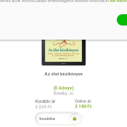
alamint azok testreszabási lehetőségeiről bővebb információ
ide katti
Az élet kézikönyve
(E-könyv)
Bowlby Jo
Korábbi ár:
Online ár:
3 190 Ft
2 233 Ft
kosárba