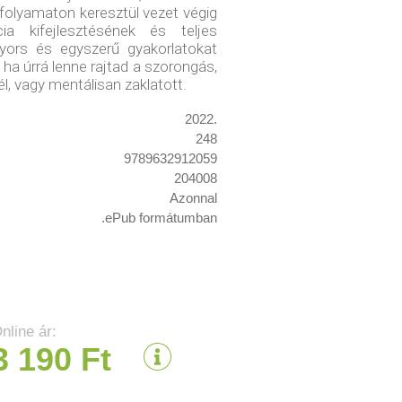
 folyamaton keresztül vezet végig
encia kifejlesztésének és teljes
yors és egyszerű gyakorlatokat
 ha úrrá lenne rajtad a szorongás,
nél, vagy mentálisan zaklatott.
2022.
248
9789632912059
204008
Azonnal
.ePub formátumban
nline ár:
3 190 Ft