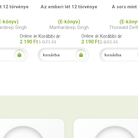
t 12 törvénye
Az emberi lét 12 törvénye
A sors mint
E-könyv)
(E-könyv)
(E-köny
rdeep Singh
Manhardeep Singh
Thorwald Det
Online ár:
Korábbi ár:
Online ár:
Korábbi ár:
2 190 Ft
2 190 Ft
1 971 Ft
2 691 Ft
kosárba
kosárba