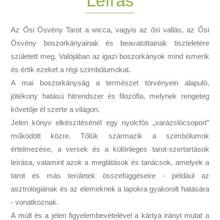
Leírás
Az Ősi Ösvény Tarot a wicca, vagyis az ősi vallás, az Ősi
Ösvény boszorkányainak és beavatottainak tiszteletére
született meg. Valójában az igazi boszorkányok mind ismerik
és értik ezeket a régi szimbólumokat.
A mai boszorkányság a természet törvényein alapuló,
jótékony hatású hitrendszer és filozófia, melynek rengeteg
követője él szerte a világon.
Jelen könyv elkészítésénél egy nyolcfős „varázslócsoport”
működött közre. Tőlük származik a szimbólumok
értelmezése, a versek és a különleges tarot-szertartások
leírása, valamint azok a meglátások és tanácsok, amelyek a
tarot és más területek összefüggéseire - például az
asztrológiának és az elemeknek a lapokra gyakorolt hatására
- vonatkoznak.
A múlt és a jelen figyelembevételével a kártya irányt mutat a