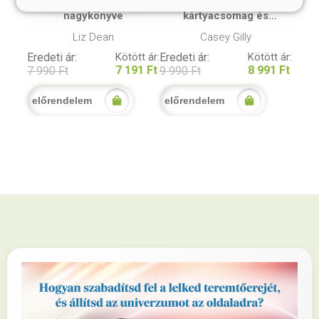
A TAROT-szimbólumok
Stranger Things - Tarot
nagykönyve
kártyacsomag és
útmutató
Liz Dean
Casey Gilly
Eredeti ár:
Kötött ár:
Eredeti ár:
Kötött ár:
7 191 Ft
8 991 Ft
7 990 Ft
9 990 Ft
előrendelem
előrendelem