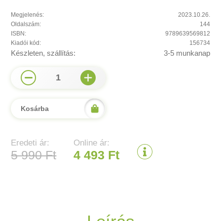
Megjelenés:
2023.10.26.
Oldalszám:
144
ISBN:
9789639569812
Kiadói kód:
156734
Készleten, szállítás:
3-5 munkanap
1
Kosárba
Eredeti ár:
Online ár:
5 990 Ft
4 493 Ft