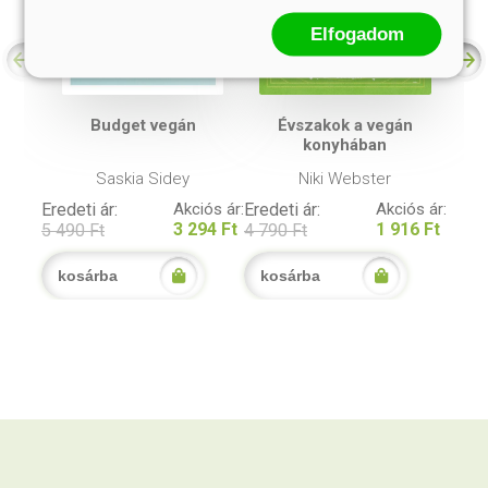
Elfogadom
Budget vegán
Évszakok a vegán
konyhában
Saskia Sidey
Niki Webster
Eredeti ár:
Akciós ár:
Eredeti ár:
Akciós ár:
3 294 Ft
1 916 Ft
5 490 Ft
4 790 Ft
kosárba
kosárba