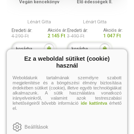
Vegán kencekönyv
Élő édességek II.
Lénárt Gitta
Lénárt Gitta
Eredeti ár:
Akciós ár:
Eredeti ár:
Akciós ár:
2 145 Ft
1 047 Ft
4 290 Ft
3 490 Ft
kosárba
kosárba
Ez a weboldal sütiket (cookie)
használ
A kategória további termékei
Weboldalunk tartalmának személyre szabott
megjelenítése és a böngészési élmény biztosítása
érdekében sütiket (cookie), illetve egyéb technológiákat
alkalmazunk. A sütik használatára vonatkozó
irányelveinkről, valamint azok testreszabási
lehetőségeiről bővebb információ
ide kattintva
érhető
el.
Beállítások