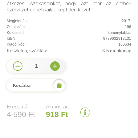
étkezési szokásainkat, hogy azt már az emberi
szervezet genetikailag képtelen követni.
Megjelenés:
2017.
Oldalszám:
196
Kötésmód:
keménytáblás
ISBN:
9789632913131
Kiadói kód:
160634
Készleten, szállítás:
3-5 munkanap
1
Kosárba
Eredeti ár:
Akciós ár:
4 590 Ft
918 Ft