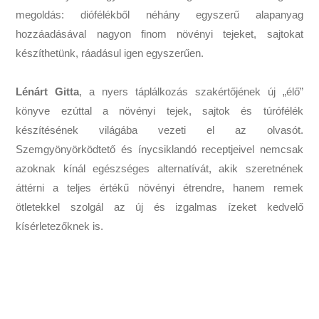
megoldás: diófélékből néhány egyszerű alapanyag
hozzáadásával nagyon finom növényi tejeket, sajtokat
készíthetünk, ráadásul igen egyszerűen.
Lénárt Gitta
, a nyers táplálkozás szakértőjének új „élő”
könyve ezúttal a növényi tejek, sajtok és túrófélék
készítésének világába vezeti el az olvasót.
Szemgyönyörködtető és ínycsiklandó receptjeivel nemcsak
azoknak kínál egészséges alternatívát, akik szeretnének
áttérni a teljes értékű növényi étrendre, hanem remek
ötletekkel szolgál az új és izgalmas ízeket kedvelő
kísérletezőknek is.