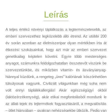
Leírás
A teljes értékű növényi táplálkozás a legtermészetesebb, az
emberi szervezethez legközelebb álló étrend. Az utóbbi 200
év során azonban az élelmiszeripar olyan mértékben írta át
étkezési szokásainkat, hogy azt már az emberi szervezet
genetikailag képtelen követni. Egyre több mesterséges
anyagot, számunkra feldolgozhatatlan összetevőt viszünk be
szervezetünkbe, és miközben vitamin- és ásványianyag-
hiánnyal küzdünk, a rengeteg „üres” kalóriának köszönhetően
túlsúlyosak vagyunk. Civilizált világunkban még soha nem
volt ennyi táplálékallergiás! Akár egészségügyi okból
(laktózérzékenység), akár etikai megfontolásból mondunk le
az állati tejek és tejtermékek fogyasztásáról, a megvalósítás
– ötlet hiányában – gyakran nehézségekbe ütközik. Pedig van