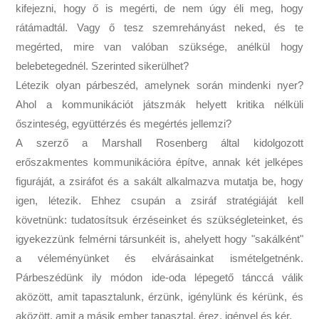
kifejezni, hogy ő is megérti, de nem úgy éli meg, hogy
rátámadtál. Vagy ő tesz szemrehányást neked, és te
megérted, mire van valóban szüksége, anélkül hogy
belebetegednél. Szerinted sikerülhet?
Létezik olyan párbeszéd, amelynek során mindenki nyer?
Ahol a kommunikációt játszmák helyett kritika nélküli
őszinteség, együttérzés és megértés jellemzi?
A szerző a Marshall Rosenberg által kidolgozott
erőszakmentes kommunikációra építve, annak két jelképes
figuráját, a zsiráfot és a sakált alkalmazva mutatja be, hogy
igen, létezik. Ehhez csupán a zsiráf stratégiáját kell
követnünk: tudatosítsuk érzéseinket és szükségleteinket, és
igyekezzünk felmérni társunkéit is, ahelyett hogy "sakálként"
a véleményünket és elvárásainkat ismételgetnénk.
Párbeszédünk ily módon ide-oda lépegető tánccá válik
aközött, amit tapasztalunk, érzünk, igénylünk és kérünk, és
aközött, amit a másik ember tapasztal, érez, igényel és kér.