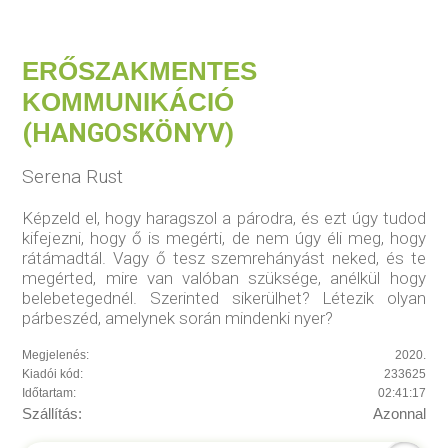
ERŐSZAKMENTES
KOMMUNIKÁCIÓ
(HANGOSKÖNYV)
Serena Rust
Képzeld el, hogy haragszol a párodra, és ezt úgy tudod
kifejezni, hogy ő is megérti, de nem úgy éli meg, hogy
rátámadtál. Vagy ő tesz szemrehányást neked, és te
megérted, mire van valóban szüksége, anélkül hogy
belebetegednél. Szerinted sikerülhet? Létezik olyan
párbeszéd, amelynek során mindenki nyer?
Megjelenés:
2020.
Kiadói kód:
233625
Időtartam:
02:41:17
Szállítás:
Azonnal