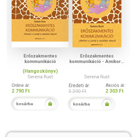
Erőszakmentes
Erőszakmentes
kommunikáció
kommunikáció - Amikor a
zsiráf a sakállal táncol
(Hangoskönyv)
Serena Rust
Serena Rust
Online ár:
Eredeti ár:
Akciós ár:
2 790 Ft
2 303 Ft
3 290 Ft
kosárba
kosárba