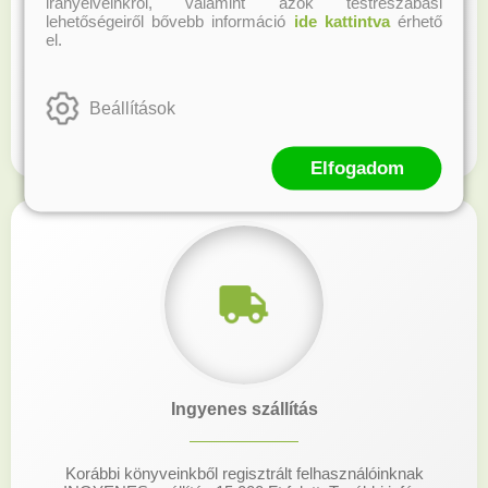
irányelveinkről, valamint azok testreszabási
lehetőségeiről bővebb információ
ide kattintva
érhető
el.
Beállítások
Elfogadom
Ingyenes szállítás
Korábbi könyveinkből regisztrált felhasználóinknak