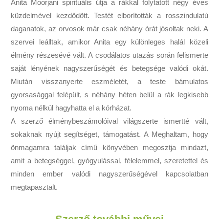
Anita Moorjani spirituális útja a rákkal folytatott négy éves
küzdelmével kezdődött. Testét elborították a rosszindulatú
daganatok, az orvosok már csak néhány órát jósoltak neki. A
szervei leálltak, amikor Anita egy különleges halál közeli
élmény részesévé vált. A csodálatos utazás során felismerte
saját lényének nagyszerűségét és betegsége valódi okát.
Miután visszanyerte eszméletét, a teste bámulatos
gyorsasággal felépült, s néhány héten belül a rák legkisebb
nyoma nélkül hagyhatta el a kórházat.
A szerző élménybeszámolóival világszerte ismertté vált,
sokaknak nyújt segítséget, támogatást. A Meghaltam, hogy
önmagamra találjak című könyvében megosztja mindazt,
amit a betegséggel, gyógyulással, félelemmel, szeretettel és
minden ember valódi nagyszerűségével kapcsolatban
megtapasztalt.