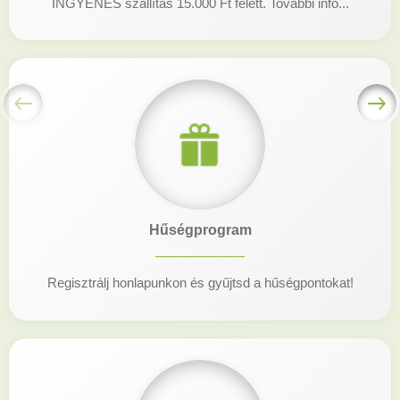
INGYENES szállítás 15.000 Ft felett. További infó...
Hűségprogram
Regisztrálj honlapunkon és gyűjtsd a hűségpontokat!