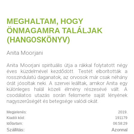
MEGHALTAM, HOGY
ÖNMAGAMRA TALÁLJAK
(HANGOSKÖNYV)
Anita Moorjani
Anita Moorjani spirituális útja a rákkal folytatott négy
éves küzdelmével kezdődött. Testét elborították a
rosszindulatú daganatok, az orvosok már csak néhány
órát jósoltak neki. A szervei leálltak, amikor Anita egy
különleges halál közeli élmény részesévé vált. A
csodálatos utazás során felismerte saját lényének
nagyszerűségét és betegsége valódi okát.
Megjelenés:
2019.
Kiadói kód:
191179
Időtartam:
06:58:29
Szállítás:
Azonnal