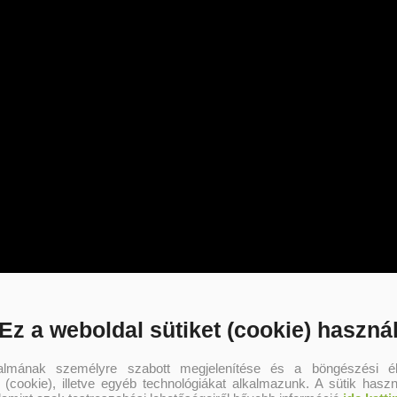
Ez a weboldal sütiket (cookie) haszná
Szerző további művei
talmának személyre szabott megjelenítése és a böngészési él
 (cookie), illetve egyéb technológiákat alkalmazunk. A sütik hasz