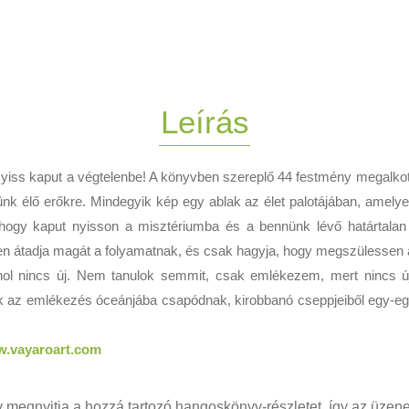
Leírás
 Nyiss kaput a végtelenbe! A könyvben szereplő 44 festmény megalkotá
nk élő erőkre. Mindegyik kép egy ablak az élet palotájában, amelyen 
hogy kaput nyisson a misztériumba és a bennünk lévő határtalan 
özben átadja magát a folyamatnak, és csak hagyja, hogy megszülesse
ahol nincs új. Nem tanulok semmit, csak emlékezem, mert nincs 
z emlékezés óceánjába csapódnak, kirobbanó cseppjeiből egy-egy a
w.vayaroart.com
 megnyitja a hozzá tartozó hangoskönyv-részletet, így az üzen