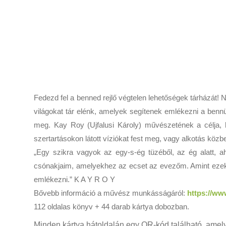
Fedezd fel a benned rejlő végtelen lehetőségek tárházát!
világokat tár elénk, amelyek segítenek emlékezni a bennü
meg. Kay Roy (Ujfalusi Károly) művészetének a célja, 
szertartásokon látott víziókat fest meg, vagy alkotás k
„Egy szikra vagyok az egy-s-ég tüzéből, az ég alatt, 
csónakjaim, amelyekhez az ecset az evezőm. Amint ezek a
emlékezni.” K A Y R O Y
Bővebb információ a művész munkásságáról:
https://ww
112 oldalas könyv + 44 darab kártya dobozban.
Minden kártya hátoldalán egy QR-kód található, amely