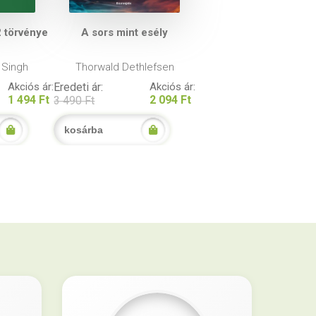
2 törvénye
A sors mint esély
 Singh
Thorwald Dethlefsen
Akciós ár:
Eredeti ár:
Akciós ár:
1 494 Ft
2 094 Ft
3 490 Ft
kosárba