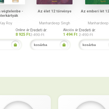
 végtelenbe -
Az élet 12 törvénye
Az emberi lét 1
terkártyák
Kay Roy
Manhardeep Singh
Manhardeep
Online ár:
Eredeti ár:
Akciós ár:
Eredeti ár:
8 925 Ft
1 494 Ft
2 490 Ft
2 490 Ft
kosárba
kosárba