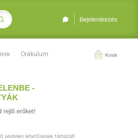
Bejelentkezés
Orákulum
írek
Kosár
ELENBE -
TYÁK
 rejlő erőket!
lő végtelen lehetőségek tárházát!