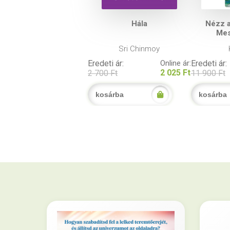
Hála
Nézz a
Mes
Sri Chinmoy
Eredeti ár:
Online ár:
Eredeti ár:
2 025 Ft
2 700 Ft
11 900 Ft
kosárba
kosárba