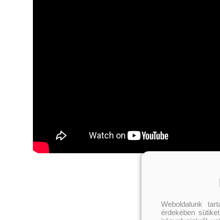
Weboldalunk tar
érdekében sütiket