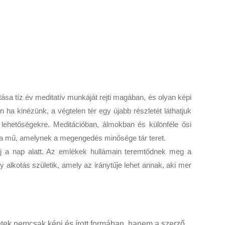
sa tíz év meditatív munkáját rejti magában, és olyan képi
ha kinézünk, a végtelen tér egy újabb részletét láthatjuk
lehetőségekre. Meditációban, álmokban és különféle ősi
n a mű, amelynek a megengedés minősége tár teret.
új a nap alatt. Az emlékek hullámain teremtődnek meg a
lkotás születik, amely az iránytűje lehet annak, aki mer
etek nemcsak képi és írott formában, hanem a szerző