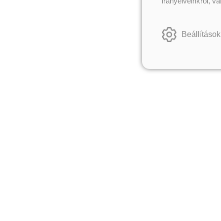
irányelveinkről, v
Beállítások