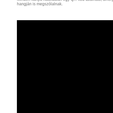
hangján is megszólalnak.