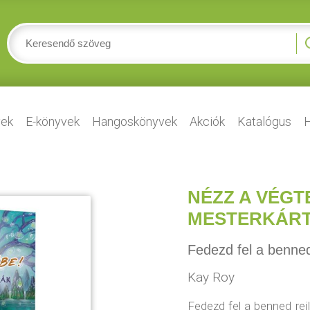
ek
E-könyvek
Hangoskönyvek
Akciók
Katalógus
H
NÉZZ A VÉGT
MESTERKÁR
Fedezd fel a benned
Kay Roy
Fedezd fel a benned rej