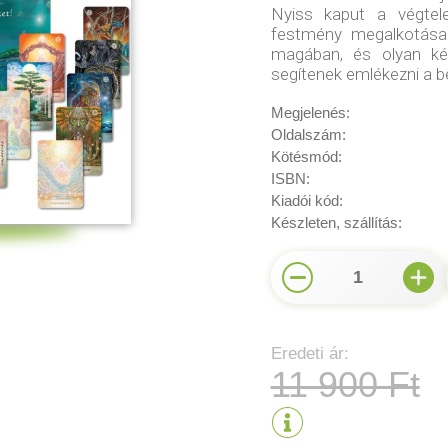
Nyiss kaput a végtel
festmény megalkotása t
magában, és olyan kép
segítenek emlékezni a b
Megjelenés:
Oldalszám:
Kötésmód:
ISBN:
Kiadói kód:
Készleten, szállítás:
1
Eredeti ár:
11 900 Ft