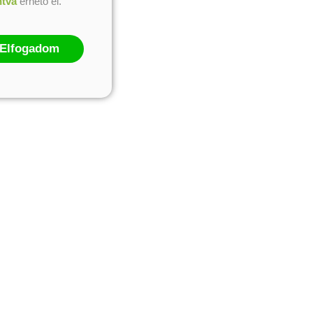
ntva
érhető el.
Elfogadom