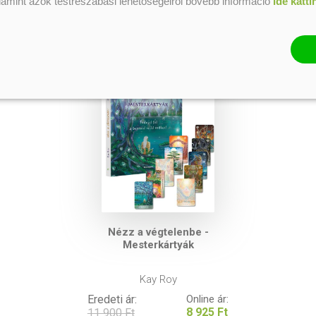
alamint azok testreszabási lehetőségeiről bővebb információ
ide katti
Nézz a végtelenbe -
Mesterkártyák
Kay Roy
Eredeti ár:
Online ár:
8 925 Ft
11 900 Ft