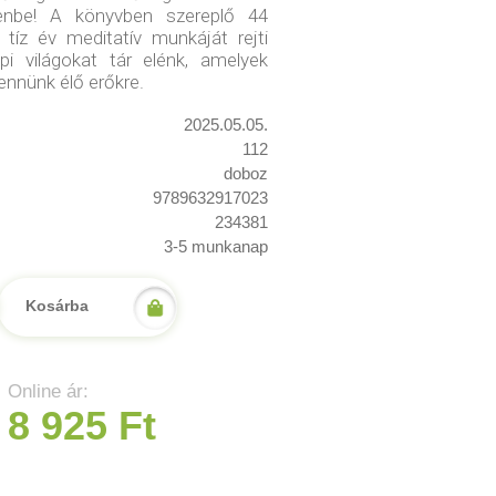
enbe! A könyvben szereplő 44
íz év meditatív munkáját rejti
i világokat tár elénk, amelyek
ennünk élő erőkre.
2025.05.05.
112
doboz
9789632917023
234381
3-5 munkanap
Kosárba
Online ár:
8 925 Ft