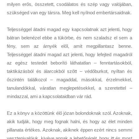
milyen erős, összetett, csodálatos és szép vagy valójában,
szükséged van egy társra. Meg kell nyílnod embertársaidnak.
Teljességgel átadni magad egy kapcsolatnak azt jelenti, hogy
bátran belenézel ebbe a tükörbe, és nem szaladsz el sem a
fény, sem az árnyék elől, amit megpillantasz benne.
Teljességgel átadni magad azt jelenti, hogy lefejted magadról
az egész testedet beborító láthatatlan – fenntartásokból,
taktikázásból és álarcokból szőtt – védőburkot, nyíltan és
őszintén találkozol – magaddal, másokkal, érzelmekkel,
tanulandókkal, váratlan meglepetésekkel, a szeretettel –
mindazzal, ami a kapcsolataidban vár rád.
Ez a könyv a közöttünk élő józan bolondoknak szól. Azoknak,
akik tudják, hogy meg fognak halni, és hogy az élet minden
pillanata értékes. Azoknak, akiknek éppen ezért nincs semmi
vesztenivalójuk, kivéve annak a lehetőségét, hogy itt és most