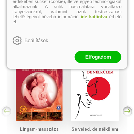
érdekében sütiket (cookie), illetve egyéb technológiákat
alkalmazunk. A sütik használatára vonatkozó
kosárba
kosárba
irányelveinkről, valamint azok testreszabási
lehetőségeiről bővebb információ
ide kattintva
érhető
el.
A kategória további termékei
Beállítások
Elfogadom
Lingam-masszázs
Se veled, de nélkülem