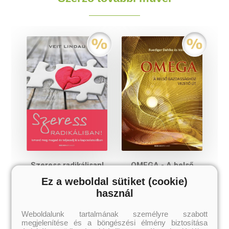
Szeress radikálisan!
OMEGA - A belső
gazdagsághoz vezető út
Ez a weboldal sütiket (cookie)
használ
Veit Lindau
Ruediger Dahlke, Veit
Lindau
Weboldalunk tartalmának személyre szabott
Eredeti ár:
Akciós ár:
Eredeti ár:
Akciós ár:
megjelenítése és a böngészési élmény biztosítása
598 Ft
658 Ft
2 990 Ft
3 290 Ft