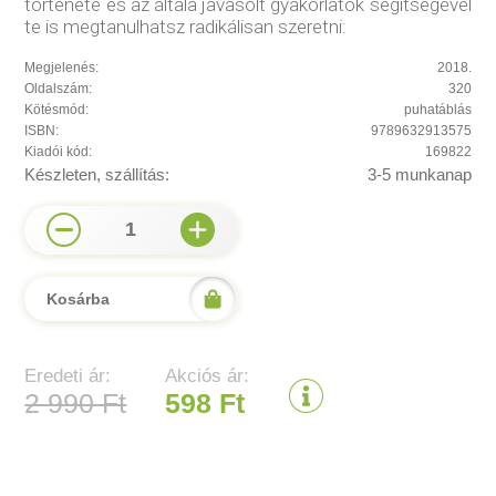
története és az általa javasolt gyakorlatok segítségével
te is megtanulhatsz radikálisan szeretni:
Megjelenés:
2018.
Oldalszám:
320
Kötésmód:
puhatáblás
ISBN:
9789632913575
Kiadói kód:
169822
Készleten, szállítás:
3-5 munkanap
1
Kosárba
Eredeti ár:
Akciós ár:
2 990 Ft
598 Ft