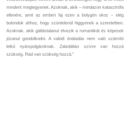
mindent megtegyenek. Azoknak, akik – mindazon katasztrófa
ellenére, amit az emberi faj ezen a bolygón okoz – elég
bolondok ahhoz, hogy szüntelenül higgyenek a szeretetben.
Azoknak, akik gátlástalanul élvezik a romantikát és képesek
józanul gondolkodni. A valódi önátadás nem való számító
lelkű nyárspolgároknak. Zabolátlan szívre van hozzá
szükség. Rád van szükség hozzá.”