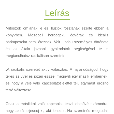
Leírás
Mítoszok omlanak le és illúziók foszlanak szerte ebben a
könyvben. Mesebeli hercegek, légvárak és ideális
párkapcsolat nem léteznek. Veit Lindau személyes története
és az általa javasolt gyakorlatok segítségével te is
megtanulhatsz radikálisan szeretni:
„A radikális szeretet aktív választás. A hajlandóságod, hogy
teljes szívvel és józan ésszel megnyílj egy másik embernek,
és hogy a vele való kapcsolatot élettel teli, egymást erősítő
térré változtasd.
Csak a másikkal való kapcsolat teszi lehetővé számodra,
hogy azzá teljesedj ki, aki lehetsz. Ha szeretnéd megtudni,