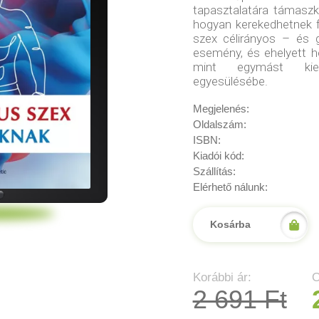
tapasztalatára támaszk
hogyan kerekedhetnek fel
szex célirányos – és g
esemény, és ehelyett h
mint egymást kieg
egyesülésébe.
Megjelenés:
Oldalszám:
ISBN:
Kiadói kód:
Szállítás:
Elérhető nálunk:
Kosárba
Korábbi ár:
O
2 691 Ft