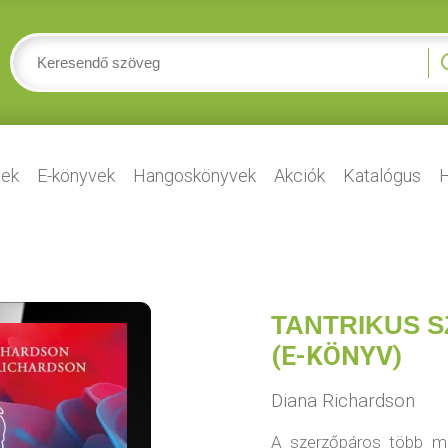
ek
E-könyvek
Hangoskönyvek
Akciók
Katalógus
H
TANTRIKUS S
(E-KÖNYV)
Diana Richardson
A szerzőpáros több min