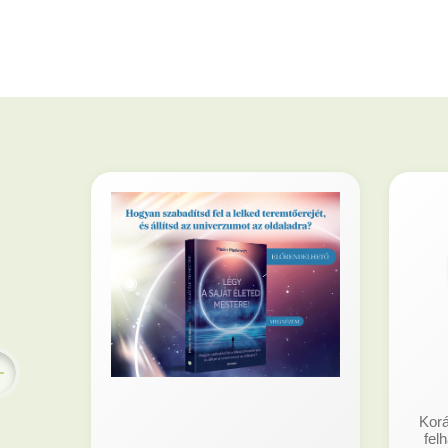
Korá
fel