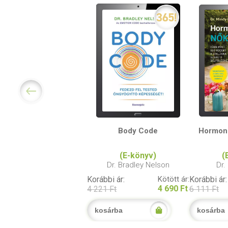
Body Code
Hormon
(E-könyv)
(
Dr. Bradley Nelson
Dr.
Korábbi ár:
Kötött ár:
Korábbi ár:
4 690 Ft
4 221 Ft
6 111 Ft
kosárba
kosárba