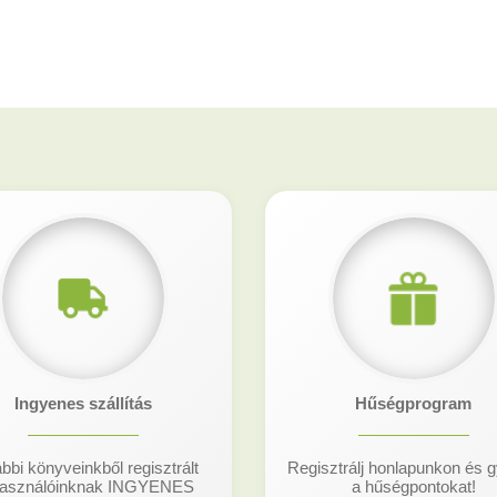
Ingyenes szállítás
Hűségprogram
bbi könyveinkből regisztrált
Regisztrálj honlapunkon és g
használóinknak INGYENES
a hűségpontokat!