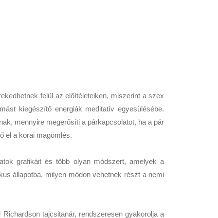
kedhetnek felül az előítéleteiken, miszerint a szex
mást kiegészítő energiák meditatív egyesülésébe.
nak, mennyire megerősíti a párkapcsolatot, ha a pár
ető el a korai magömlés.
zatok grafikáit és több olyan módszert, amelyek a
ikus állapotba, milyen módon vehetnek részt a nemi
 Richardson tajcsitanár, rendszeresen gyakorolja a