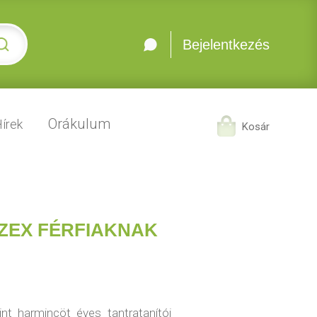
Bejelentkezés
Orákulum
írek
Kosár
ZEX FÉRFIAKNAK
t harmincöt éves tantratanítói