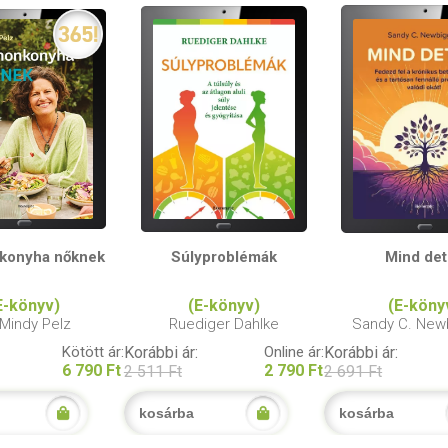
konyha nőknek
Súlyproblémák
Mind de
E-könyv)
(E-könyv)
(E-köny
 Mindy Pelz
Ruediger Dahlke
Sandy C. New
Kötött ár:
Korábbi ár:
Online ár:
Korábbi ár:
6 790 Ft
2 790 Ft
2 511 Ft
2 691 Ft
kosárba
kosárba