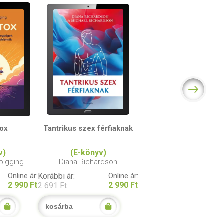
tox
Tantrikus szex férfiaknak
v)
(E-könyv)
bigging
Diana Richardson
Online ár:
Korábbi ár:
Online ár:
2 990 Ft
2 990 Ft
2 691 Ft
kosárba