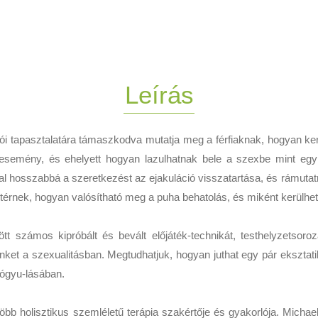
Leírás
ói tapasztalatára támaszkodva mutatja meg a férfiaknak, hogyan kere
 esemény, és ehelyett hogyan lazulhatnak bele a szexbe mint egy
kal hosszabbá a szeretkezést az ejakuláció visszatartása, és rámutat
s kitérnek, hogyan valósítható meg a puha behatolás, és miként kerülh
tt számos kipróbált és bevált előjáték-technikát, testhelyzetsoro
ket a szexualitásban. Megtudhatjuk, hogyan juthat egy pár eksztat
gyógyu-lásában.
bb holisztikus szemléletű terápia szakértője és gyakorlója. Michael