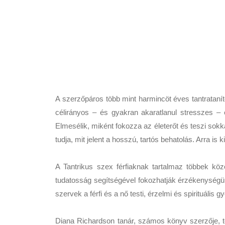
A szerzőpáros több mint harmincöt éves tantratanít
célirányos – és gyakran akaratlanul stresszes –
Elmesélik, miként fokozza az életerőt és teszi sok
tudja, mit jelent a hosszú, tartós behatolás. Arra i
A Tantrikus szex férfiaknak tartalmaz többek közö
tudatosság segítségével fokozhatják érzékenységün
szervek a férfi és a nő testi, érzelmi és spirituális 
Diana Richardson tanár, számos könyv szerzője, tö