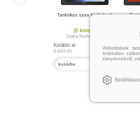
Tantrikus szex férfiaknak
Tant
vál
(E-könyv)
(
Diana Richardson
Dian
Korábbi ár:
Online ár:
Korábbi ár:
Weboldalunk tar
2 990 Ft
2 691 Ft
2 871 Ft
érdekében sütiket
irányelveinkről, v
kosárba
kosárba
Beállítások