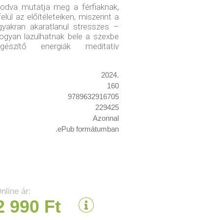
odva mutatja meg a férfiaknak,
ül az előítéleteiken, miszerint a
yakran akaratlanul stresszes –
ogyan lazulhatnak bele a szexbe
észítő energiák meditatív
2024.
160
9789632916705
229425
Azonnal
.ePub formátumban
nline ár:
2 990 Ft