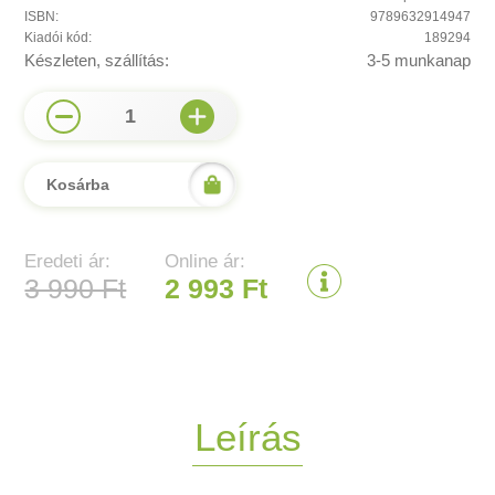
ISBN:
9789632914947
Kiadói kód:
189294
Készleten, szállítás:
3-5 munkanap
1
Kosárba
Eredeti ár:
Online ár:
3 990 Ft
2 993 Ft
Leírás