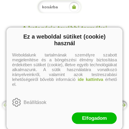
kosárba
A kategória további termékei
Ez a weboldal sütiket (cookie)
használ
Weboldalunk tartalmának személyre szabott
megjelenítése és a böngészési élmény biztosítása
érdekében sütiket (cookie), illetve egyéb technológiákat
alkalmazunk. A sütik használatára vonatkozó
irányelveinkről, valamint azok testreszabási
lehetőségeiről bővebb információ
ide kattintva
érhető
el.
Beállítások
Elfogadom
A TAROT-szimbólumok
Stranger Things - Tarot
nagykönyve
kártyacsomag és