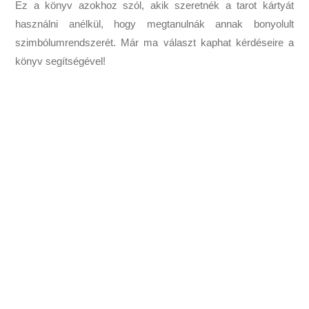
Ez a könyv azokhoz szól, akik szeretnék a tarot kártyát
használni anélkül, hogy megtanulnák annak bonyolult
szimbólumrendszerét. Már ma választ kaphat kérdéseire a
könyv segítségével!