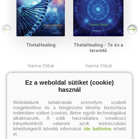
ThetaHealing
ThetaHealing - Te és a
teremtő
Vianna Stibal
Vianna Stibal
Eredeti ár:
Online ár:
Eredeti ár:
Akciós ár:
4 493 Ft
1 196 Ft
5 990 Ft
2 990 Ft
Ez a weboldal sütiket (cookie)
használ
kosárba
kosárba
Weboldalunk tartalmának személyre szabott
megjelenítése és a böngészési élmény biztosítása
érdekében sütiket (cookie), illetve egyéb technológiákat
A kategória további termékei
alkalmazunk. A sütik használatára vonatkozó
irányelveinkről, valamint azok testreszabási
lehetőségeiről bővebb információ
ide kattintva
érhető
el.