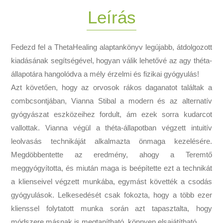
Leírás
Fedezd fel a ThetaHealing alaptankönyv legújabb, átdolgozott
kiadásának segítségével, hogyan válik lehetővé az agy théta-
állapotára hangolódva a mély érzelmi és fizikai gyógyulás!
Azt követően, hogy az orvosok rákos daganatot találtak a
combcsontjában, Vianna Stibal a modern és az alternatív
gyógyászat eszközeihez fordult, ám ezek sorra kudarcot
vallottak. Vianna végül a théta-állapotban végzett intuitív
leolvasás technikáját alkalmazta önmaga kezelésére.
Megdöbbentette az eredmény, ahogy a Teremtő
meggyógyította, és miután maga is beépítette ezt a technikát
a klienseivel végzett munkába, egymást követték a csodás
gyógyulások. Lelkesedését csak fokozta, hogy a több ezer
klienssel folytatott munka során azt tapasztalta, hogy
módszere másnak is megtanítható, könnyen elsajátítható.