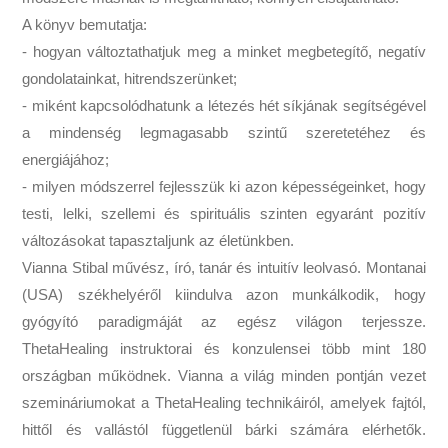
A könyv bemutatja:
- hogyan változtathatjuk meg a minket megbetegítő, negatív
gondolatainkat, hitrendszerünket;
- miként kapcsolódhatunk a létezés hét síkjának segítségével
a mindenség legmagasabb szintű szeretetéhez és
energiájához;
- milyen módszerrel fejlesszük ki azon képességeinket, hogy
testi, lelki, szellemi és spirituális szinten egyaránt pozitív
változásokat tapasztaljunk az életünkben.
Vianna Stibal művész, író, tanár és intuitív leolvasó. Montanai
(USA) székhelyéről kiindulva azon munkálkodik, hogy
gyógyító paradigmáját az egész világon terjessze.
ThetaHealing instruktorai és konzulensei több mint 180
országban működnek. Vianna a világ minden pontján vezet
szemináriumokat a ThetaHealing technikáiról, amelyek fajtól,
hittől és vallástól függetlenül bárki számára elérhetők.