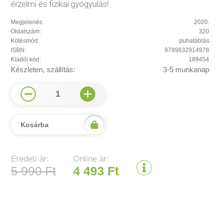
érzelmi és fizikai gyógyulás!
Megjelenés:
2020.
Oldalszám:
320
Kötésmód:
puhatáblás
ISBN:
9789632914978
Kiadói kód:
189454
Készleten, szállítás:
3-5 munkanap
1
Kosárba
Eredeti ár:
Online ár:
5 990 Ft
4 493 Ft