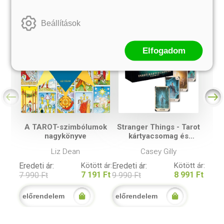
Beállítások
Elfogadom
A TAROT-szimbólumok
Stranger Things - Tarot
nagykönyve
kártyacsomag és
útmutató
Liz Dean
Casey Gilly
Eredeti ár:
Kötött ár:
Eredeti ár:
Kötött ár:
7 191 Ft
8 991 Ft
7 990 Ft
9 990 Ft
előrendelem
előrendelem