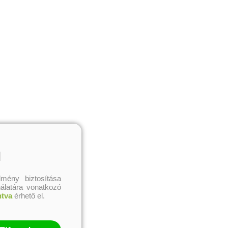
l
mény biztosítása
nálatára vonatkozó
ntva
érhető el.