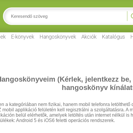
ek
E-könyvek
Hangoskönyvek
Akciók
Katalógus
H
angoskönyveim (Kérlek, jelentkezz be,
hangoskönyv kínálat
n a kategóriában nem fizikai, hanem mobil telefonra letölthető d
 mobil applikáció felületén kell regisztrálni a szolgáltatásra.
ikáción belül elérhetők, amelyek letöltés után internet nélkül is
ülékek: Android 5 és iOS6 feletti operációs rendszerek.