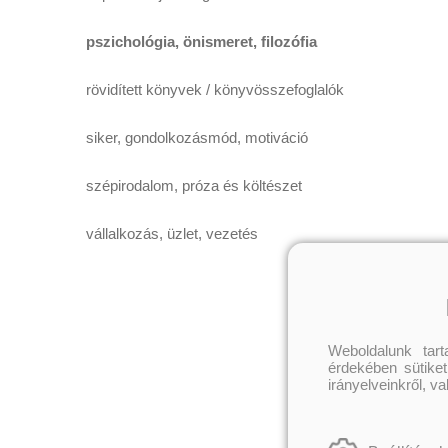
pszichológia, önismeret, filozófia
rövidített könyvek / könyvösszefoglalók
siker, gondolkozásmód, motiváció
szépirodalom, próza és költészet
vállalkozás, üzlet, vezetés
Weboldalunk tar
érdekében sütiket
irányelveinkről, v