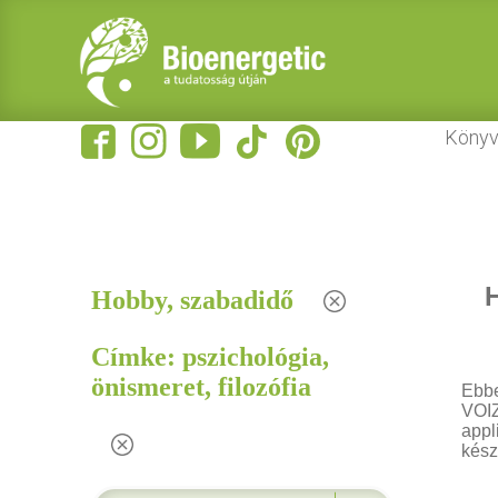
Könyv
H
Hobby, szabadidő
Címke: pszichológia,
önismeret, filozófia
Ebbe
VOIZ
appl
kész