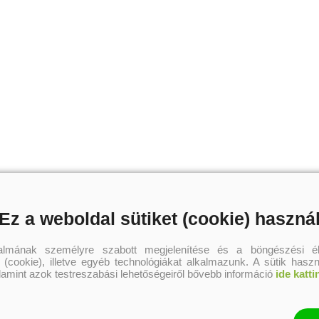
Ez a weboldal sütiket (cookie) haszná
talmának személyre szabott megjelenítése és a böngészési él
 (cookie), illetve egyéb technológiákat alkalmazunk. A sütik hasz
alamint azok testreszabási lehetőségeiről bővebb információ
ide katti