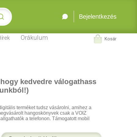
Bejelentkezés
Orákulum
írek
Kosár
 hogy kedvedre válogathass
unkból!)
igitális terméket tudsz vásárolni, amihez a
 A megvásárolt hangoskönyvek csak a VOIZ
 hallgathatók a telefonon. Támogatott mobil