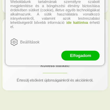
Weboldalunk tartalmának személyre szabott
Regisztrálj honlapunkon és gyűjtsd a hűségpontokat!
megjelenítése és a böngészési élmény biztosítása
érdekében sütiket (cookie), illetve egyéb technológiákat
alkalmazunk. A sütik használatára vonatkozó
irányelveinkről, valamint azok testreszabási
lehetőségeiről bővebb információ
ide kattintva
érhető
el.
Beállítások
Elfogadom
Kövess minket!
Értesülj elsőként újdonságainkról és akcióinkról.