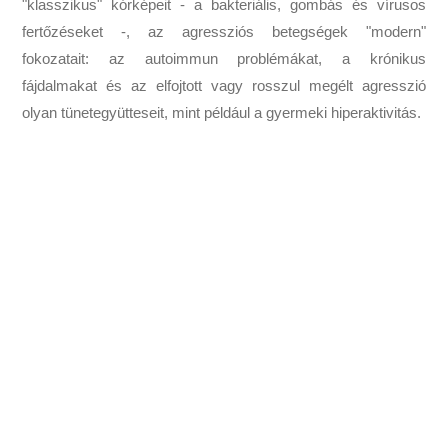
"klasszikus" kórképeit - a bakteriális, gombás és vírusos
fertőzéseket -, az agressziós betegségek "modern"
fokozatait: az autoimmun problémákat, a krónikus
fájdalmakat és az elfojtott vagy rosszul megélt agresszió
olyan tünetegyütteseit, mint például a gyermeki hiperaktivitás.