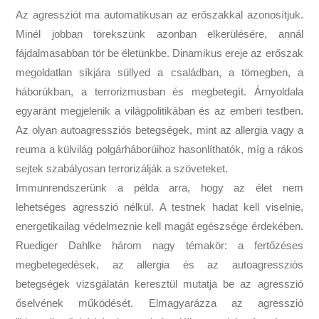
Az agressziót ma automatikusan az erőszakkal azonosítjuk.
Minél jobban törekszünk azonban elkerülésére, annál
fájdalmasabban tör be életünkbe. Dinamikus ereje az erőszak
megoldatlan síkjára süllyed a családban, a tömegben, a
háborúkban, a terrorizmusban és megbetegít. Árnyoldala
egyaránt megjelenik a világpolitikában és az emberi testben.
Az olyan autoagressziós betegségek, mint az allergia vagy a
reuma a külvilág polgárháborúihoz hasonlíthatók, míg a rákos
sejtek szabályosan terrorizálják a szöveteket.
Immunrendszerünk a példa arra, hogy az élet nem
lehetséges agresszió nélkül. A testnek hadat kell viselnie,
energetikailag védelmeznie kell magát egészsége érdekében.
Ruediger Dahlke három nagy témakör: a fertőzéses
megbetegedések, az allergia és az autoagressziós
betegségek vizsgálatán keresztül mutatja be az agresszió
őselvének működését. Elmagyarázza az agresszió