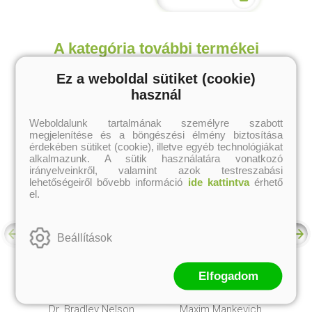
A kategória további termékei
Ez a weboldal sütiket (cookie)
használ
Weboldalunk tartalmának személyre szabott
megjelenítése és a böngészési élmény biztosítása
érdekében sütiket (cookie), illetve egyéb technológiákat
alkalmazunk. A sütik használatára vonatkozó
irányelveinkről, valamint azok testreszabási
lehetőségeiről bővebb információ
ide kattintva
érhető
el.
Beállítások
Elfogadom
Heart Code
Légy a saját életed
mestere!
Dr. Bradley Nelson
Maxim Mankevich