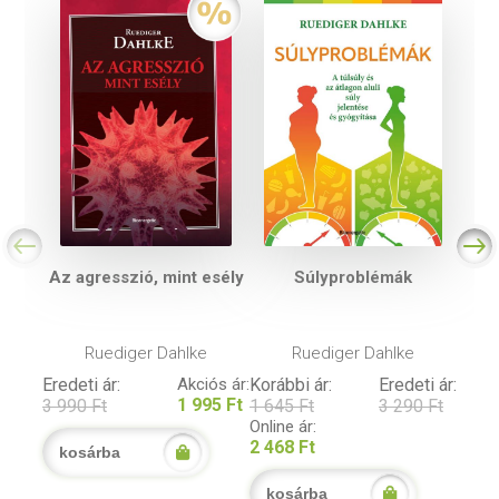
Az agresszió, mint esély
Súlyproblémák
Ruediger Dahlke
Ruediger Dahlke
Eredeti ár:
Akciós ár:
Korábbi ár:
Eredeti ár:
1 995 Ft
3 990 Ft
1 645 Ft
3 290 Ft
Online ár:
2 468 Ft
kosárba
kosárba