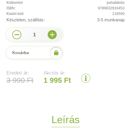
Kötésmód:
puhatáblás
ISBN:
9789632916453
Kiadói kód:
218500
Készleten, szállítás:
3-5 munkanap
1
Kosárba
Eredeti ár:
Akciós ár:
3 990 Ft
1 995 Ft
Leírás