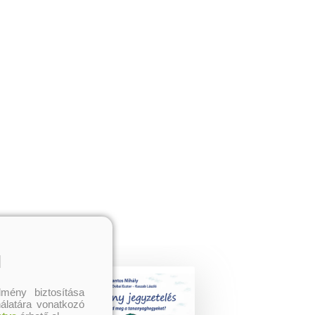
l
mény biztosítása
nálatára vonatkozó