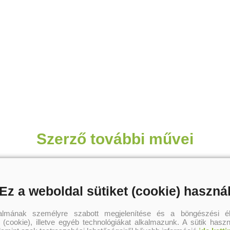
Szerző további művei
Ez a weboldal sütiket (cookie) haszná
talmának személyre szabott megjelenítése és a böngészési él
 (cookie), illetve egyéb technológiákat alkalmazunk. A sütik hasz