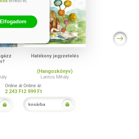
ntva
érhető el.
Elfogadom
sgázz
Hatékony jegyzetelés
n?
(Hangoskönyv)
hály
Lantos Mihály
Online ár:
Online ár:
2 243 Ft
2 999 Ft
kosárba