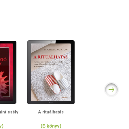
int esély
A rituálhatás
v)
(E-könyv)