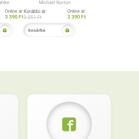
ahlke
Michael Norton
Online ár:
Korábbi ár:
Online ár:
3 390 Ft
3 390 Ft
3 051 Ft
kosárba