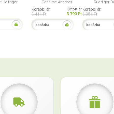
t Hellinger
Connirae Andreas
Ruediger D
Korábbi ár:
Kötött ár:
Korábbi ár:
3 790 Ft
3 411 Ft
3 051 Ft
kosárba
kosárba