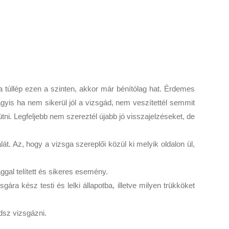
ha túllép ezen a szinten, akkor már bénítólag hat. Érdemes
is ha nem sikerül jól a vizsgád, nem veszítettél semmit
i. Legfeljebb nem szereztél újabb jó visszajelzéseket, de
t. Az, hogy a vizsga szereplői közül ki melyik oldalon ül,
ggal telített és sikeres esemény.
a kész testi és lelki állapotba, illetve milyen trükköket
dsz vizsgázni.