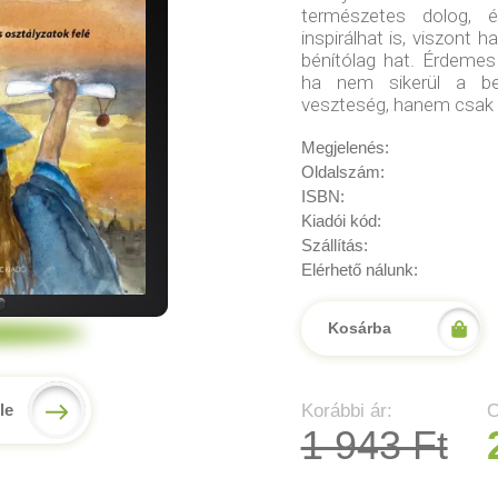
természetes dolog, 
inspirálhat is, viszont 
bénítólag hat. Érdeme
ha nem sikerül a be
veszteség, hanem csak 
Megjelenés:
Oldalszám:
ISBN:
Kiadói kód:
Szállítás:
Elérhető nálunk:
Kosárba
Korábbi ár:
O
le
1 943 Ft