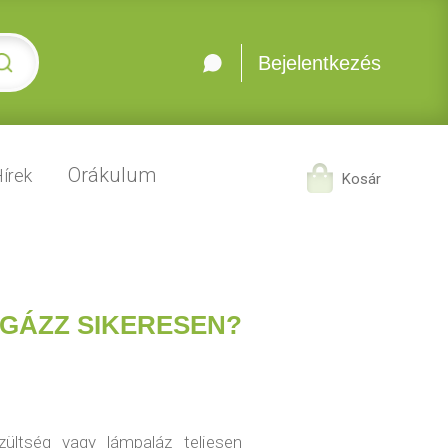
Bejelentkezés
Orákulum
írek
Kosár
GÁZZ SIKERESEN?
zültség vagy lámpaláz teljesen