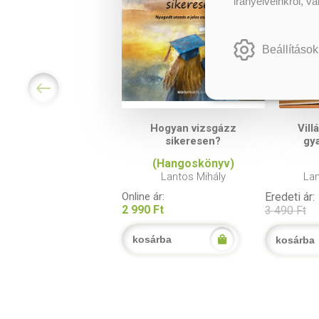
irányelveinkről, v
Beállítások
Hogyan vizsgázz
Vill
sikeresen?
gy
(Hangoskönyv)
Lantos Mihály
Lan
Online ár:
Eredeti ár:
2 990 Ft
3 490 Ft
kosárba
kosárba