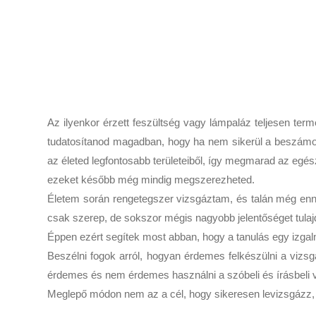
Az ilyenkor érzett feszültség vagy lámpaláz teljesen term
tudatosítanod magadban, hogy ha nem sikerül a beszámol
az életed legfontosabb területeiből, így megmarad az egé
ezeket később még mindig megszerezheted.
Életem során rengetegszer vizsgáztam, és talán még ennél 
csak szerep, de sokszor mégis nagyobb jelentőséget tulaj
Éppen ezért segítek most abban, hogy a tanulás egy izgalm
Beszélni fogok arról, hogyan érdemes felkészülni a vizsg
érdemes és nem érdemes használni a szóbeli és írásbeli 
Meglepő módon nem az a cél, hogy sikeresen levizsgázz, 