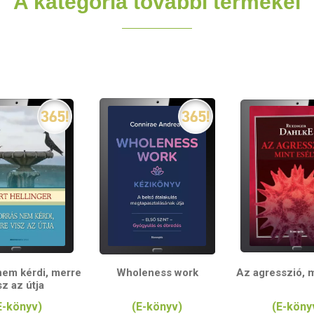
A kategória további termékei
nem kérdi, merre
Wholeness work
Az agresszió, m
sz az útja
E-könyv)
(E-könyv)
(E-köny