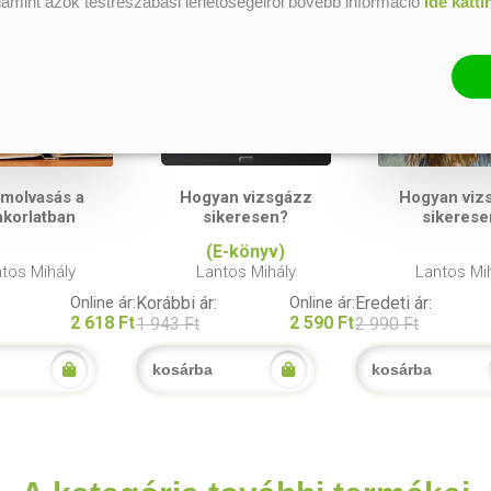
alamint azok testreszabási lehetőségeiről bővebb információ
ide katti
ámolvasás a
Hogyan vizsgázz
Hogyan viz
akorlatban
sikeresen?
sikerese
(E-könyv)
tos Mihály
Lantos Mihály
Lantos Mi
Online ár:
Korábbi ár:
Online ár:
Eredeti ár:
2 618 Ft
2 590 Ft
1 943 Ft
2 990 Ft
kosárba
kosárba