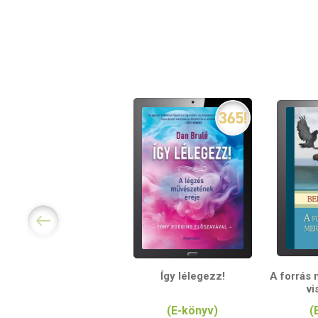
Így lélegezz!
A forrás 
vi
(E-könyv)
(