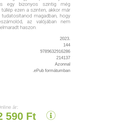
és egy bizonyos szintig még
ha túllép ezen a szinten, akkor már
s tudatosítanod magadban, hogy
számolód, az valójában nem
elmaradt haszon.
2023.
144
9789632916286
214137
Azonnal
.ePub formátumban
nline ár:
2 590 Ft