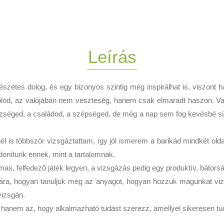
Leírás
észetes dolog, és egy bizonyos szintig még inspirálhat is, viszont 
ód, az valójában nem veszteség, hanem csak elmaradt haszon. Vagy
szséged, a családod, a szépséged, de még a nap sem fog kevésbé sütn
is többször vizsgáztattam, így jól ismerem a barikád mindkét oldalá
donítunk ennek, mint a tartalomnak.
as, felfedező játék legyen, a vizsgázás pedig egy produktív, bátorsá
ára, hogyan tanuljuk meg az anyagot, hogyan hozzuk magunkat vizsgár
vizsgán.
hanem az, hogy alkalmazható tudást szerezz, amellyel sikeresen tu