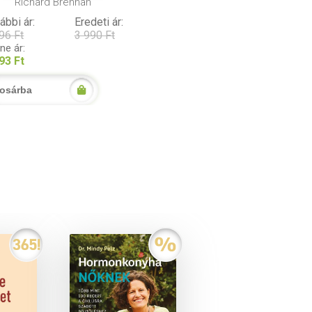
Richard Brennan
ábbi ár:
Eredeti ár:
96 Ft
3 990 Ft
ine ár:
93 Ft
osárba