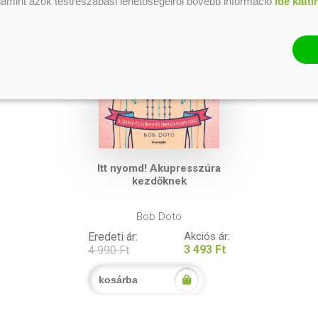
alamint azok testreszabási lehetőségeiről bővebb információ
ide katti
Itt nyomd! Akupresszúra
kezdőknek
Bob Doto
Eredeti ár:
Akciós ár:
3 493 Ft
4 990 Ft
kosárba