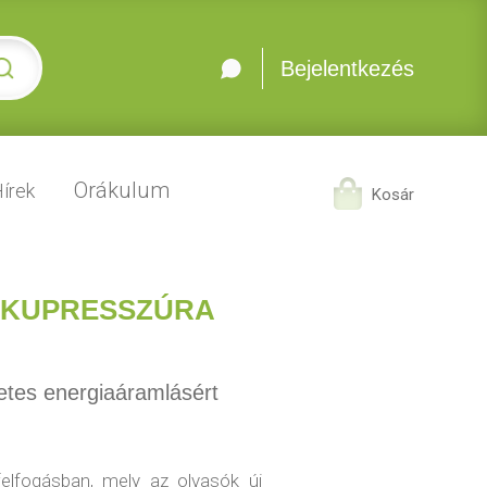
Bejelentkezés
Orákulum
írek
Kosár
 AKUPRESSZÚRA
etes energiaáramlásért
elfogásban, mely az olvasók új