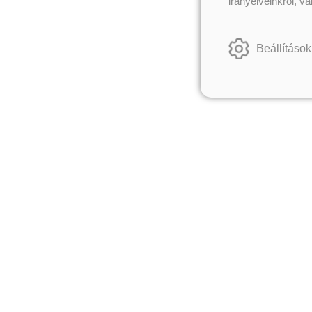
irányelveinkről, v
Beállítások