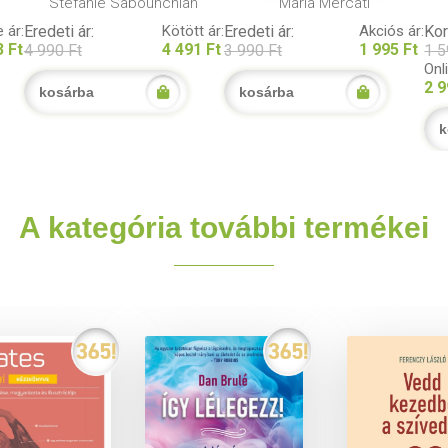
Stefanie Sabounchian
Maria Mercati
 ár:
Eredeti ár:
Kötött ár:
Eredeti ár:
Akciós ár:
Kor
3 Ft
4 491 Ft
1 995 Ft
4 990 Ft
3 990 Ft
1 5
Onl
2 9
kosárba
kosárba
k
A kategória további termékei