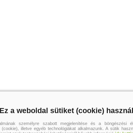
Szerző további művei
Ez a weboldal sütiket (cookie) haszná
talmának személyre szabott megjelenítése és a böngészési él
 (cookie), illetve egyéb technológiákat alkalmazunk. A sütik hasz