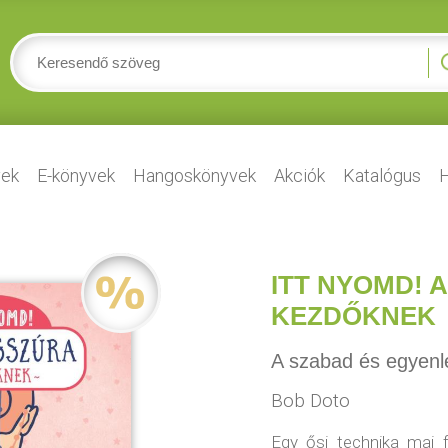
ek
E-könyvek
Hangoskönyvek
Akciók
Katalógus
H
ITT NYOMD!
KEZDŐKNEK
A szabad és egyenl
Bob Doto
Egy ősi technika mai f