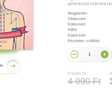
generációja számára tes
Megjelenés:
Oldalszám:
Kötésmód:
ISBN:
Kiadói kód:
Készleten, szállítás:
1
le
Eredeti ár:
A
4 990 Ft