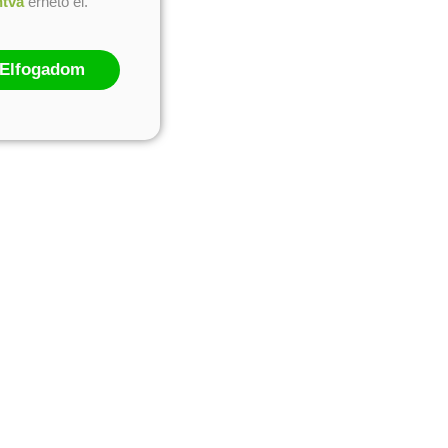
ntva
érhető el.
Elfogadom