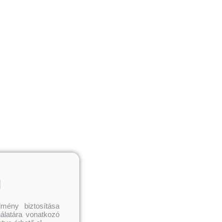
l
mény biztosítása
nálatára vonatkozó