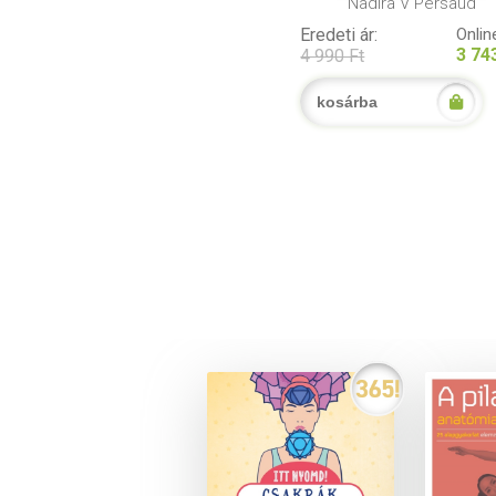
Nadira V Persaud
Eredeti ár:
Online
3 74
4 990 Ft
kosárba