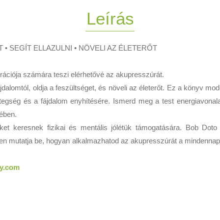
Leírás
 • SEGÍT ELLAZULNI • NÖVELI AZ ÉLETERŐT
erációja számára teszi elérhetővé az akupresszúrát.
lomtól, oldja a feszültséget, és növeli az életerőt. Ez a könyv mode
tegség és a fájdalom enyhítésére. Ismerd meg a test energiavona
ében.
eket keresnek fizikai és mentális jólétük támogatására. Bob Dot
en mutatja be, hogyan alkalmazhatod az akupresszúrát a mindennapj
ty.com