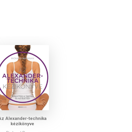
Az Alexander-technika
kézikönyve