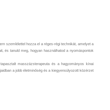
rn szemlélettel hozza el a réges-régi technikát, amelyet a
lait, és tanuld meg, hogyan használhatod a nyomáspontok
o tapasztalt masszázsterapeuta és a hagyományos kínai
aidban a jobb életminőség és a kiegyensúlyozott közérzet