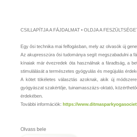
CSILLAPÍTJA A FÁJDALMAT • OLDJA A FESZÜLTSÉGET
Egy ősi technika mai felfogásban, mely az olvasók új gen
Az akupresszúra ősi tudománya segít megszabadulni a fájda
kínaiak már évezredek óta használnak a fáradtság, a be
stimulálását a természetes gyógyulás és megújulás érdek
A kötet tökéletes választás azoknak, akik új módszer
gyógyászat szakértője, tuinamasszázs-oktató, közérthető
érdekében.
További információk:
https://www.ditmasparkyogasocie
Olvass bele