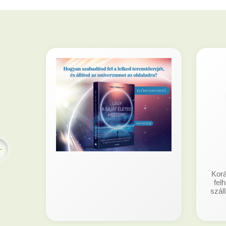
Korá
fel
száll