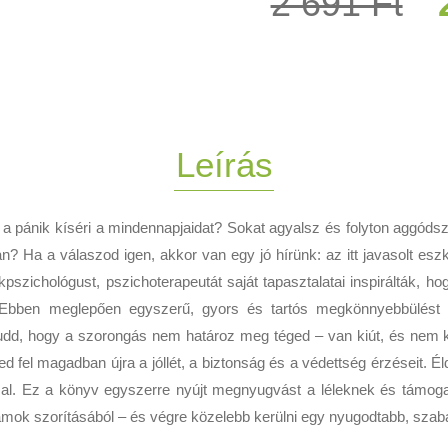
2 691 Ft
Leírás
a pánik kíséri a mindennapjaidat? Sokat agyalsz és folyton aggóds
an? Ha a válaszod igen, akkor van egy jó hírünk: az itt javasolt es
pszichológust, pszichoterapeutát saját tapasztalatai inspirálták, h
. Ebben meglepően egyszerű, gyors és tartós megkönnyebbülést 
dd, hogy a szorongás nem határoz meg téged – van kiút, és nem kel
 fel magadban újra a jóllét, a biztonság és a védettség érzéseit. É
l. Ez a könyv egyszerre nyújt megnyugvást a léleknek és támogatá
mok szorításából – és végre közelebb kerülni egy nyugodtabb, szab