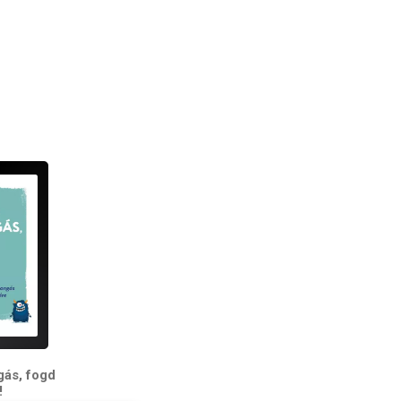
ás, fogd
!