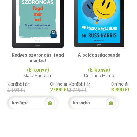
Kedves szorongás, fogd
A boldogságcsapda
már be!
(E-könyv)
(E-könyv)
Klara Hanstein
Dr. Russ Harris
Korábbi ár:
Online ár:
Korábbi ár:
Online ár:
2 990 Ft
3 890 Ft
2 691 Ft
2 918 Ft
kosárba
kosárba