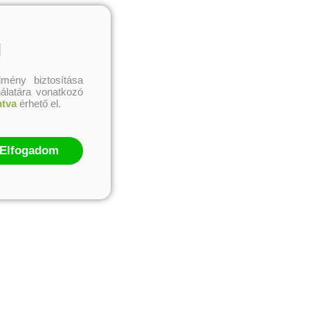
v)
tein
l
Online ár:
2 990 Ft
mény biztosítása
nálatára vonatkozó
ntva
érhető el.
Elfogadom