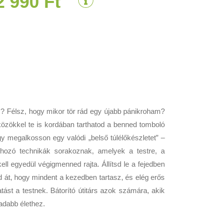
2 990 Ft
z? Félsz, hogy mikor tör rád egy újabb pánikroham?
zközökkel te is kordában tarthatod a benned tomboló
ogy megalkosson egy valódi „belső túlélőkészletet” –
hozó technikák sorakoznak, amelyek a testre, a
l egyedül végigmenned rajta. Állítsd le a fejedben
ld át, hogy mindent a kezedben tartasz, és elég erős
st a testnek. Bátorító útitárs azok számára, akik
adabb élethez.