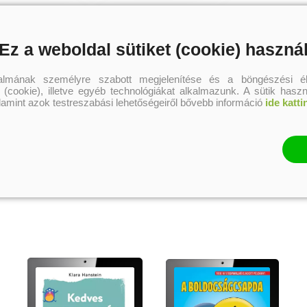
ngoskönyv)
(E-köny
ra Hanstein
Klara Hanstein
Klara Hans
Ez a weboldal sütiket (cookie) haszná
Eredeti ár:
Online ár:
Korábbi ár:
2 618 Ft
3 490 Ft
2 691 Ft
talmának személyre szabott megjelenítése és a böngészési él
kosárba
kosárba
 (cookie), illetve egyéb technológiákat alkalmazunk. A sütik hasz
alamint azok testreszabási lehetőségeiről bővebb információ
ide katti
A kategória további termékei