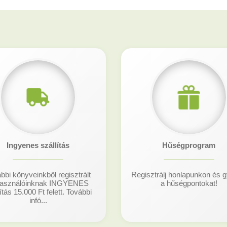
Ingyenes szállítás
Hűségprogram
bbi könyveinkből regisztrált
Regisztrálj honlapunkon és g
használóinknak INGYENES
a hűségpontokat!
ítás 15.000 Ft felett. További
infó...