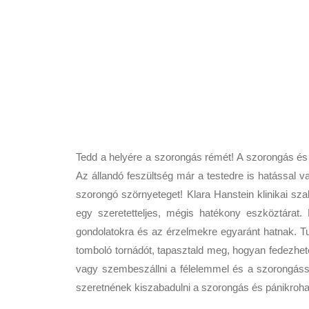
Tedd a helyére a szorongás rémét! A szorongás és 
Az állandó feszültség már a testedre is hatással v
szorongó szörnyeteget! Klara Hanstein klinikai szak
egy szeretetteljes, mégis hatékony eszköztárat
gondolatokra és az érzelmekre egyaránt hatnak. Tu
tomboló tornádót, tapasztald meg, hogyan fedezheted
vagy szembeszállni a félelemmel és a szorongássa
szeretnének kiszabadulni a szorongás és pánikroha