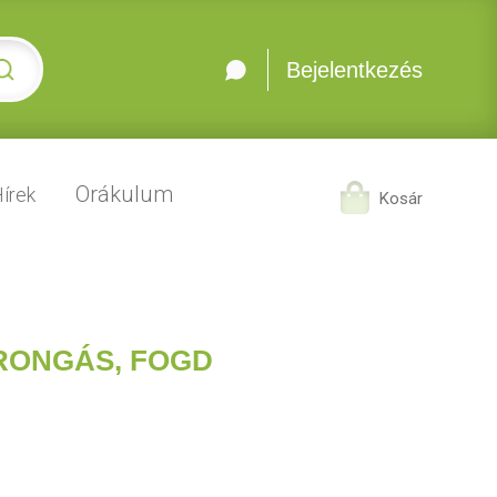
Bejelentkezés
Orákulum
írek
Kosár
RONGÁS, FOGD