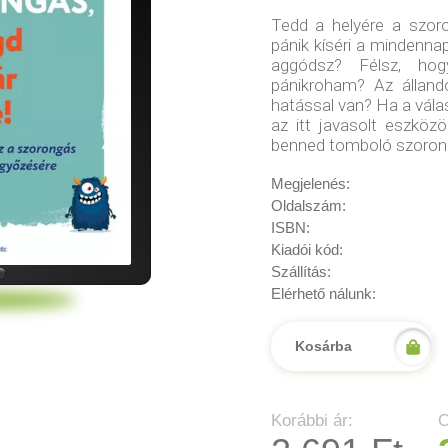
Tedd a helyére a szor
pánik kíséri a mindenna
aggódsz? Félsz, ho
pánikroham? Az álland
hatással van? Ha a válas
az itt javasolt eszköz
benned tomboló szoron
Megjelenés:
Oldalszám:
ISBN:
Kiadói kód:
Szállítás:
Elérhető nálunk:
Kosárba
Korábbi ár:
O