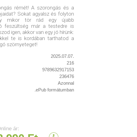
ongás rémét! A szorongás és a
pjaidat? Sokat agyalsz és folyton
gy mikor tör rád egy újabb
ó feszültség már a testedre is
zod igen, akkor van egy jó hírünk:
ökkel te is kordában tarthatod a
gó szörnyeteget!
2025.07.07.
216
9789632917153
236476
Azonnal
.ePub formátumban
nline ár: