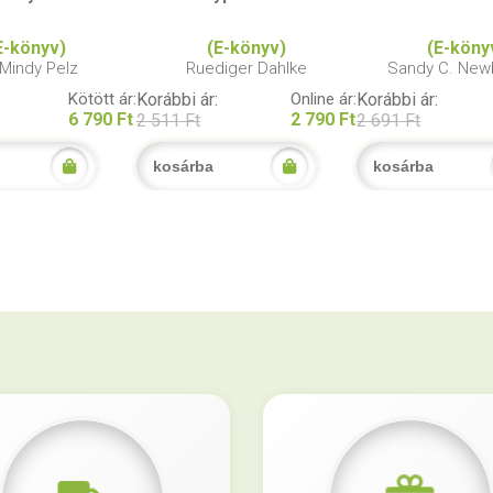
E-könyv)
(E-könyv)
(E-köny
 Mindy Pelz
Ruediger Dahlke
Sandy C. New
Kötött ár:
Korábbi ár:
Online ár:
Korábbi ár:
6 790 Ft
2 790 Ft
2 511 Ft
2 691 Ft
kosárba
kosárba