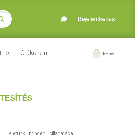
Bejelentkezés
Orákulum
írek
Kosár
TESÍTÉS
… életünk minden pillanatába