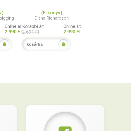
v)
(E-könyv)
bigging
Diana Richardson
Online ár:
Korábbi ár:
Online ár:
2 990 Ft
2 990 Ft
2 691 Ft
kosárba