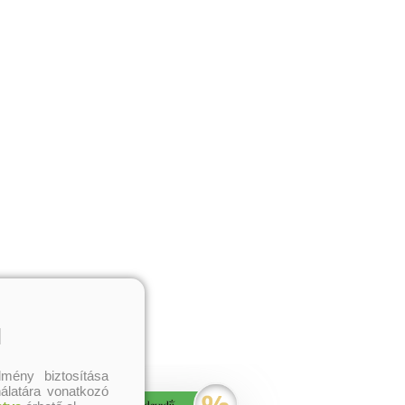
l
mény biztosítása
nálatára vonatkozó