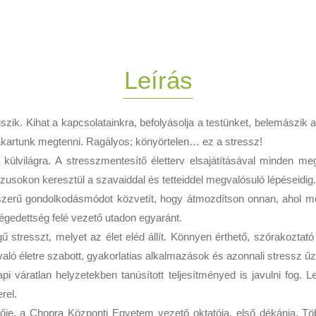
Leírás
k. Kihat a kapcsolatainkra, befolyásolja a testünket, belemászik 
akartunk megtenni. Ragályos; könyörtelen… ez a stressz!
ülvilágra. A stresszmentesítő életterv elsajátításával minden meg
lzusokon keresztül a szavaiddal és tetteiddel megvalósuló lépéseidig
erű gondolkodásmódot közvetít, hogy átmozdítson onnan, ahol most 
légedettség felé vezető utadon egyaránt.
stresszt, melyet az élet eléd állít. Könnyen érthető, szórakoztató st
aló életre szabott, gyakorlatias alkalmazások és azonnali stressz ű
i váratlan helyzetekben tanúsított teljesítményed is javulni fog. 
rel.
tője, a Chopra Központi Egyetem vezető oktatója, első dékánja. Töb