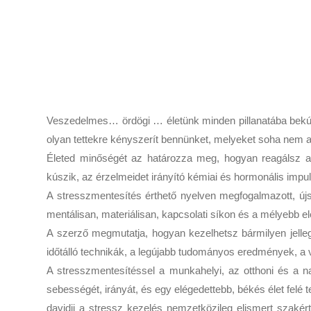
Veszedelmes… ördögi … életünk minden pillanatába bekúszi
olyan tettekre kényszerít bennünket, melyeket soha nem 
Életed minőségét az határozza meg, hogyan reagálsz a k
kúszik, az érzelmeidet irányító kémiai és hormonális impu
A stresszmentesítés érthető nyelven megfogalmazott, újsz
mentálisan, materiálisan, kapcsolati síkon és a mélyebb e
A szerző megmutatja, hogyan kezelhetsz bármilyen jellegű 
időtálló technikák, a legújabb tudományos eredmények, a v
A stresszmentesítéssel a munkahelyi, az otthoni és a nap
sebességét, irányát, és egy elégedettebb, békés élet felé te
davidji a stressz kezelés nemzetközileg elismert szakér