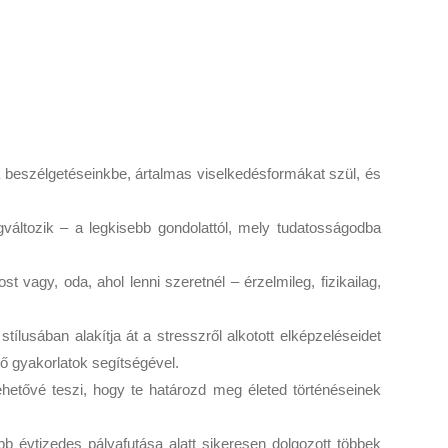
a beszélgetéseinkbe, ártalmas viselkedésformákat szül, és
változik – a legkisebb gondolattól, mely tudatosságodba
.
vagy, oda, ahol lenni szeretnél – érzelmileg, fizikailag,
ílusában alakítja át a stresszről alkotott elképzeléseidet
ző gyakorlatok segítségével.
Lehetővé teszi, hogy te határozd meg életed történéseinek
b évtizedes pályafutása alatt sikeresen dolgozott többek