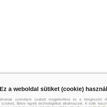
Szerző további művei
Ez a weboldal sütiket (cookie) haszná
talmának személyre szabott megjelenítése és a böngészési él
 (cookie), illetve egyéb technológiákat alkalmazunk. A sütik hasz