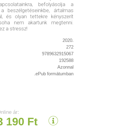
pcsolatainkra, befolyásolja a
 a beszélgetéseinkbe, ártalmas
l, és olyan tettekre kényszerít
 soha nem akartunk megtenni.
ez a stressz!
2020.
272
9789632915067
192588
Azonnal
.ePub formátumban
nline ár:
3 190 Ft