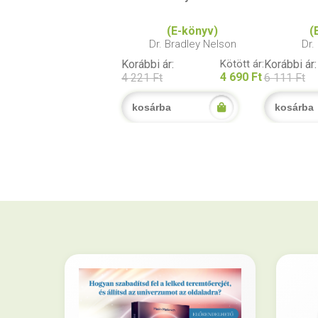
(E-könyv)
(
Dr. Bradley Nelson
Dr.
Korábbi ár:
Kötött ár:
Korábbi ár:
4 690 Ft
4 221 Ft
6 111 Ft
kosárba
kosárba