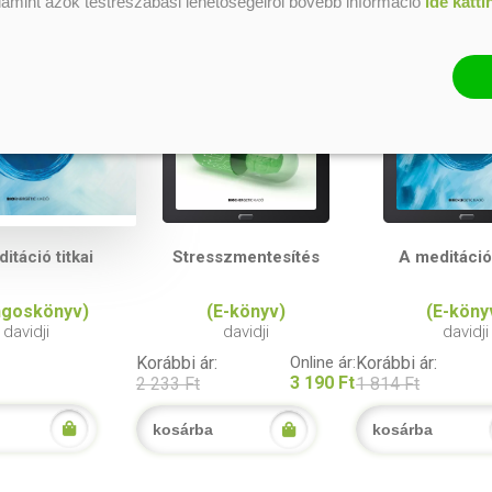
alamint azok testreszabási lehetőségeiről bővebb információ
ide katti
itáció titkai
Stresszmentesítés
A meditáció 
ngoskönyv)
(E-könyv)
(E-köny
davidji
davidji
davidji
Korábbi ár:
Online ár:
Korábbi ár:
3 190 Ft
2 233 Ft
1 814 Ft
kosárba
kosárba