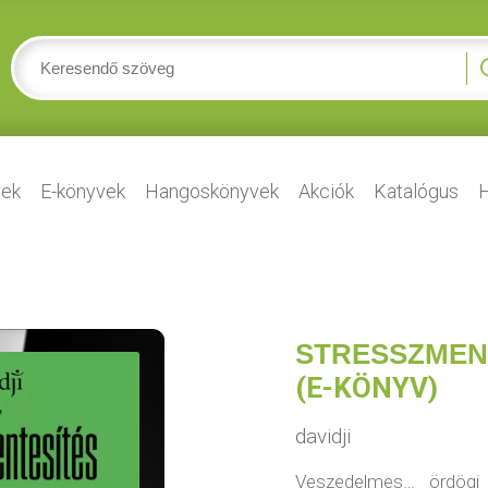
ek
E-könyvek
Hangoskönyvek
Akciók
Katalógus
H
STRESSZMEN
(E-KÖNYV)
davidji
Veszedelmes… ördögi 