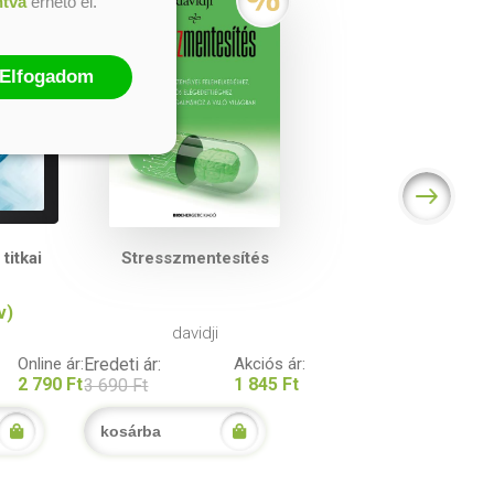
ntva
érhető el.
Elfogadom
titkai
Stresszmentesítés
v)
davidji
Online ár:
Eredeti ár:
Akciós ár:
2 790 Ft
1 845 Ft
3 690 Ft
kosárba