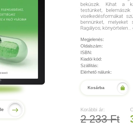
bekúszik. Kihat a ka
testünket, belemászik
viselkedésformákat szü
bennünket, melyeket
Ragályos; könyörtelen… 
Megjelenés:
Oldalszám:
ISBN:
Kiadói kód:
Szállítás:
Elérhető nálunk:
Kosárba
Korábbi ár:
O
le
2 233 Ft