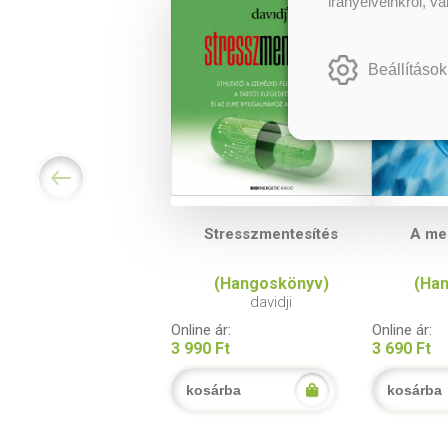
irányelveinkről, v
Beállítások
Stresszmentesítés
A med
(Hangoskönyv)
(Ha
davidji
Online ár:
Online ár:
3 990 Ft
3 690 Ft
kosárba
kosárba