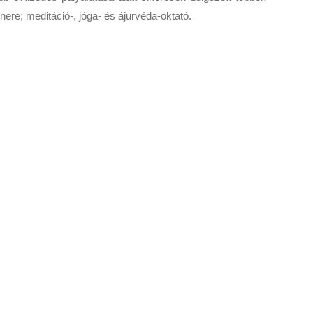
nere; meditáció-, jóga- és ájurvéda-oktató.