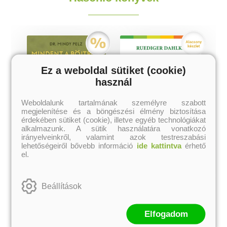
Ez a weboldal sütiket (cookie)
használ
Weboldalunk tartalmának személyre szabott
megjelenítése és a böngészési élmény biztosítása
érdekében sütiket (cookie), illetve egyéb technológiákat
alkalmazunk. A sütik használatára vonatkozó
irányelveinkről, valamint azok testreszabási
lehetőségeiről bővebb információ
ide kattintva
érhető
el.
Mindent a böjtről –
Súlyproblémák
Nőknek
Beállítások
Dr. Mindy Pelz
Ruediger Dahlke
Eredeti ár:
Akciós ár:
Korábbi ár:
Eredeti ár:
3 493 Ft
4 990 Ft
1 645 Ft
3 290 Ft
Elfogadom
Online ár: