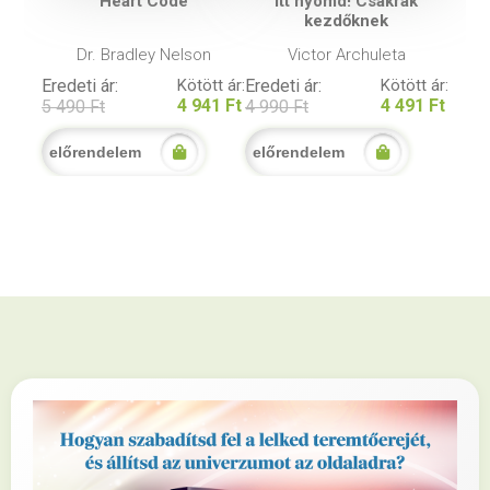
Heart Code
Itt nyomd! Csakrák
kezdőknek
Dr. Bradley Nelson
Victor Archuleta
Eredeti ár:
Kötött ár:
Eredeti ár:
Kötött ár:
4 941 Ft
4 491 Ft
5 490 Ft
4 990 Ft
előrendelem
előrendelem