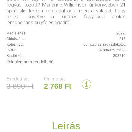
fogyás között? Marianne Williamson új könyvében 21
spirituális leckén keresztül adja meg a választ, hogy
azokat követve a tudatos fogyással örökre
lemondhass súlyfeleslegedről.
Megjelenés:
2022.
Oldalszám:
216
Kötésmód:
puhatáblás, ragasztókötött
ISBN:
9789632915623
Kiadói kód:
203710
Jelenleg nem rendelhető
Eredeti ár:
Online ár:
3 690 Ft
2 768 Ft
Leírás