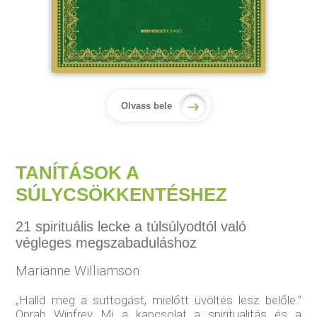
Olvass bele
TANÍTÁSOK A
SÚLYCSÖKKENTÉSHEZ
21 spirituális lecke a túlsúlyodtól való
végleges megszabaduláshoz
Marianne Williamson
„Halld meg a suttogást, mielőtt üvöltés lesz belőle.”
Oprah Winfrey Mi a kapcsolat a spiritualitás és a