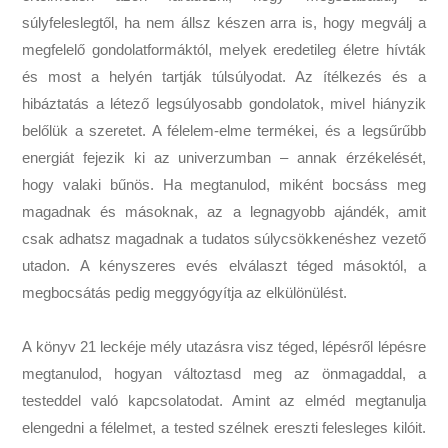
súlyfeleslegtől, ha nem állsz készen arra is, hogy megválj a
megfelelő gondolatformáktól, melyek eredetileg életre hívták
és most a helyén tartják túlsúlyodat. Az ítélkezés és a
hibáztatás a létező legsúlyosabb gondolatok, mivel hiányzik
belőlük a szeretet. A félelem-elme termékei, és a legsűrűbb
energiát fejezik ki az univerzumban – annak érzékelését,
hogy valaki bűnös. Ha megtanulod, miként bocsáss meg
magadnak és másoknak, az a legnagyobb ajándék, amit
csak adhatsz magadnak a tudatos súlycsökkenéshez vezető
utadon. A kényszeres evés elválaszt téged másoktól, a
megbocsátás pedig meggyógyítja az elkülönülést.
A könyv 21 leckéje mély utazásra visz téged, lépésről lépésre
megtanulod, hogyan változtasd meg az önmagaddal, a
testeddel való kapcsolatodat. Amint az elméd megtanulja
elengedni a félelmet, a tested szélnek ereszti felesleges kilóit.