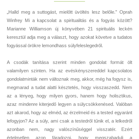
„Halld meg a suttogást, mielőtt üvöltés lesz belőle.” Oprah
Winfrey Mi a kapcsolat a spiritualitás és a fogyás között?
Marianne Williamson új könyvében 21 spirituális leckén
keresztül adja meg a választ, hogy azokat követve a tudatos
fogyással örökre lemondhass súlyfeleslegedről.
A csodák tanítása szerint minden gondolat formát ölt
valamilyen szinten. Ha az evéskényszereddel kapcsolatos
gondolatminták nem változnak meg, akkor, még ha fogysz is,
megmarad a tudat alatti késztetés, hogy visszaszedd. Nem
az a lényeg, hogy milyen gyors, hanem hogy holisztikus,
azaz mindenre kiterjedő legyen a súlycsökkenésed. Valóban
azt akarod, hogy az elméd, az érzelmeid és a tested egyaránt
lefogyjon? Az a súly, ami csak a testedről tűnik el, a lelkedről
azonban nem, nagy valószínűséggel visszatér. Ezért
értelmetlen azon fáradozni, hogy megszabadulj a