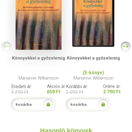
Könnyekkel a győzelemig
Könnyekkel a győzelemig
(E-könyv)
Marianne Williamson
Marianne Williamson
Eredeti ár:
Akciós ár:
Korábbi ár:
Online ár:
658 Ft
2 790 Ft
3 290 Ft
2 093 Ft
kosárba
kosárba
Hasonló könyvek