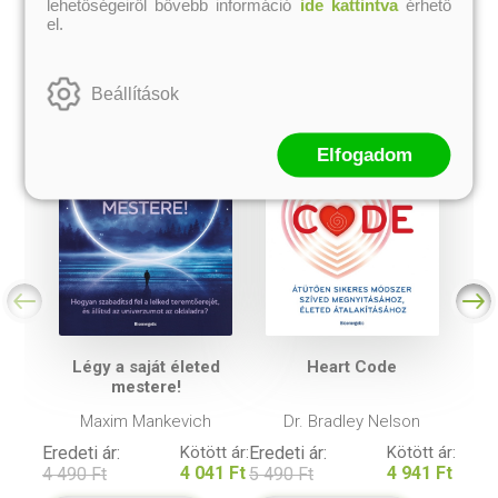
A kategória további termékei
lehetőségeiről bővebb információ
ide kattintva
érhető
el.
Beállítások
Elfogadom
Légy a saját életed
Heart Code
mestere!
Maxim Mankevich
Dr. Bradley Nelson
Eredeti ár:
Kötött ár:
Eredeti ár:
Kötött ár:
4 041 Ft
4 941 Ft
4 490 Ft
5 490 Ft