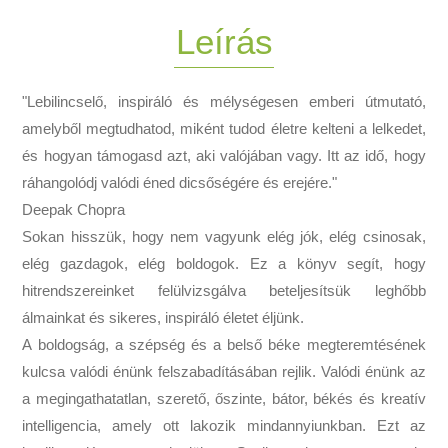
Leírás
"Lebilincselő, inspiráló és mélységesen emberi útmutató,
amelyből megtudhatod, miként tudod életre kelteni a lelkedet,
és hogyan támogasd azt, aki valójában vagy. Itt az idő, hogy
ráhangolódj valódi éned dicsőségére és erejére."
Deepak Chopra
Sokan hisszük, hogy nem vagyunk elég jók, elég csinosak,
elég gazdagok, elég boldogok. Ez a könyv segít, hogy
hitrendszereinket felülvizsgálva beteljesítsük leghőbb
álmainkat és sikeres, inspiráló életet éljünk.
A boldogság, a szépség és a belső béke megteremtésének
kulcsa valódi énünk felszabadításában rejlik. Valódi énünk az
a megingathatatlan, szerető, őszinte, bátor, békés és kreatív
intelligencia, amely ott lakozik mindannyiunkban. Ezt az