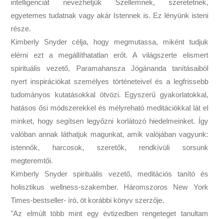
intelligenciát nevezhetjük Szellemnek, szeretetnek,
egyetemes tudatnak vagy akár Istennek is. Ez lényünk isteni
része.
Kimberly Snyder célja, hogy megmutassa, miként tudjuk
elérni ezt a megállíthatatlan erőt. A világszerte elismert
spirituális vezető, Paramahansza Jógánanda tanításaiból
nyert inspirációkat személyes történeteivel és a legfrissebb
tudományos kutatásokkal ötvözi. Egyszerű gyakorlatokkal,
hatásos ősi módszerekkel és mélyreható meditációkkal lát el
minket, hogy segítsen legyőzni korlátozó hiedelmeinket. Így
valóban annak láthatjuk magunkat, amik valójában vagyunk:
istennők, harcosok, szeretők, rendkívüli sorsunk
megteremtői.
Kimberly Snyder spirituális vezető, meditációs tanító és
holisztikus wellness-szakember. Háromszoros New York
Times-bestseller- író, öt korábbi könyv szerzője.
"Az elmúlt több mint egy évtizedben rengeteget tanultam