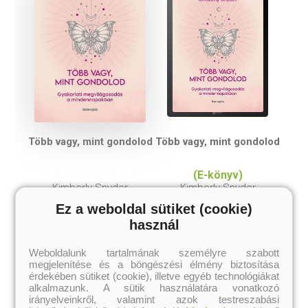
Több vagy, mint gondolod
Több vagy, mint gondolod
(E-könyv)
Kimberly Snyder
Kimberly Snyder
Ez a weboldal sütiket (cookie)
Eredeti ár:
Akciós ár:
Korábbi ár:
Online ár:
1 197 Ft
3 390 Ft
3 990 Ft
2 712 Ft
használ
kosárba
kosárba
Weboldalunk tartalmának személyre szabott
megjelenítése és a böngészési élmény biztosítása
érdekében sütiket (cookie), illetve egyéb technológiákat
alkalmazunk. A sütik használatára vonatkozó
irányelveinkről, valamint azok testreszabási