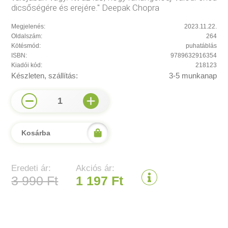
dicsőségére és erejére." Deepak Chopra
Megjelenés:
2023.11.22.
Oldalszám:
264
Kötésmód:
puhatáblás
ISBN:
9789632916354
Kiadói kód:
218123
Készleten, szállítás:
3-5 munkanap
1
Kosárba
Eredeti ár:
Akciós ár:
3 990 Ft
1 197 Ft