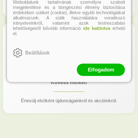
Weboldalunk tartalmának személyre szabott
Regisztrálj honlapunkon és gyűjtsd a hűségpontokat!
megjelenítése és a böngészési élmény biztosítása
érdekében sütiket (cookie), illetve egyéb technológiákat
alkalmazunk. A sütik használatára vonatkozó
irányelveinkről, valamint azok testreszabási
lehetőségeiről bővebb információ
ide kattintva
érhető
el.
Beállítások
Elfogadom
Kövess minket!
Értesülj elsőként újdonságainkról és akcióinkról.