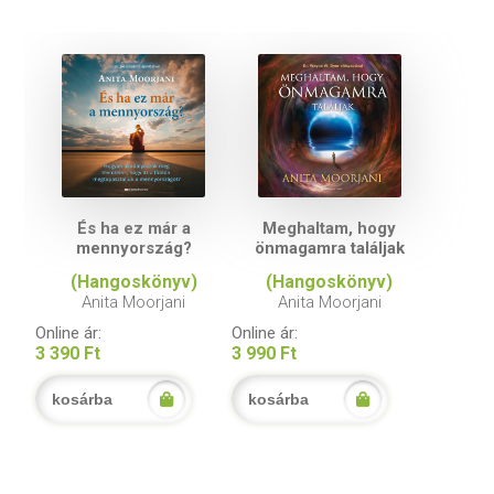
ség,
És ha ez már a
Meghaltam, hogy
és
mennyország?
önmagamra találjak
(Hangoskönyv)
(Hangoskönyv)
Anita Moorjani
Anita Moorjani
Online ár:
Online ár:
3 390 Ft
3 990 Ft
kosárba
kosárba