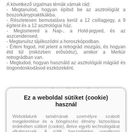
A következő izgalmas témák várnak rád:
- Megtanulod, hogyan építsd be az asztrológiát a
boszorkánypraktikákba.
- Részletesen bemutatásra kerül a 12 csillagjegy, a 9
égitest és a 12 asztrológiai ház.
- Megismered a Nap-, a Hold-jegyed, és az
aszcendensed.
- Megtanulsz tájékozódni a horoszkópodban.
- Érteni fogod, mit jelent a retrográd mozgás, és hogyan
éld túl (miközben erősödsz), amikor a Merkúr
retrográdban van.
- Megtudod, hogyan használd az asztrológiát mágiád és
öngondoskodásod eszközeként.
Szerző további művei
Ez a weboldal sütiket (cookie)
használ
Weboldalunk tartalmának személyre szabott
megjelenítése és a böngészési élmény biztosítása
érdekében sütiket (cookie), illetve egyéb technológiákat
alkalmazunk. A sütik használatára vonatkozó