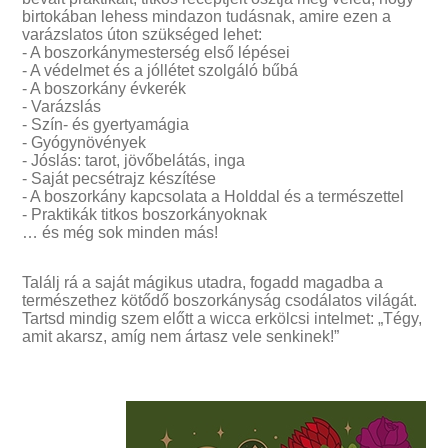
birtokában lehess mindazon tudásnak, amire ezen a
varázslatos úton szükséged lehet:
- A boszorkánymesterség első lépései
- A védelmet és a jóllétet szolgáló bűbá
- A boszorkány évkerék
- Varázslás
- Szín- és gyertyamágia
- Gyógynövények
- Jóslás: tarot, jövőbelátás, inga
- Saját pecsétrajz készítése
- A boszorkány kapcsolata a Holddal és a természettel
- Praktikák titkos boszorkányoknak
… és még sok minden más!
Találj rá a saját mágikus utadra, fogadd magadba a
természethez kötődő boszorkányság csodálatos világát.
Tartsd mindig szem előtt a wicca erkölcsi intelmet: „Tégy,
amit akarsz, amíg nem ártasz vele senkinek!”