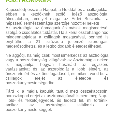
ASZTROMÁGIA
Kapcsolódj össze a Nappal, a Holddal és a csillagokkal
ebben a kezdőknek szóló, igéző asztrológiai
útmutatóban, amelyet maga az Erdei Boszorka, a
népszerű Természetmágia szerzője hozott el neked!
Az asztrológia az önmagunk és mások megismerését
szolgáló csodálatos tudástár. Ha sikerül összehangolnod
mindennapjaidat a csillagok mozgásával, benned is
enyhülhet a 21. századra jellemző szorongás,
megerősödhetsz, és a legboldogabb életedet élheted.
Ne aggódj, ha még csak most ismerkedsz az asztrológia
vagy a boszorkányság világával: az Asztromágia neked
is megtanítja, hogyan használd az egyszerű
varázslatokat és az asztrológiát a jobb életért, az
önszeretetért és az önelfogadásért, és miként vond be a
csillagok erejét az életedbe és
boszorkánymesterségedbe.
Tárd ki a mágia kapuját, tanuld meg összekapcsolni
horoszkópod erejét az asztromágiával! Ismerd meg Nap-,
Hold- és felkelőjegyedet, és fedezd fel, mi történik,
amikor az asztrológia találkozik a
boszorkánymesterséggel.