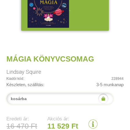
MÁGIA KÖNYVCSOMAG
Lindsay Squire
Kiadói kód:
228944
Készleten, szállítás:
3-5 munkanap
kosárba
Eredeti ár:
Akciós ár:
16 470 Ft
11 529 Ft