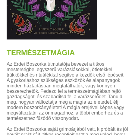
TERMÉSZETMÁGIA
Az Erdei Boszorka útmutatója bevezet a titkos
mesterségbe, egyszerű varázslásokkal, ötletekkel,
trükkökkel és rituálékkal segítve a kezdők első lépéseit.
A gyakorláshoz szükséges eszközök és alapanyagok
minden háztartásban megtalálhatók, vagy könnyen
beszerezhetők. Fedezd fel a természetmágiában rejlő
gazdagságot, és szabadítsd fel a varázserődet. Tanuld
meg, hogyan változtatja meg a mágia az életedet, élj
modern boszorkányéletet! A mágia erejével képes vagy
megváltoztatni az önmagadhoz, a többi emberhez és a
természethez fűződő viszonyodat.
Az Erdei Boszorka saját grimoárjából vett, kipróbált és jól
bevált praktikáit, titkos receptjeit osztja meg veled, hogy