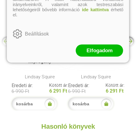
irányelveinkről, valamint azok testreszabási
lehetőségeiről bővebb információ
ide kattintva
érhető
el.
Beállítások
Elfogadom
Boszorkányok -
Varázskönyv mindenkinek
képregény
Lindsay Squire
Lindsay Squire
Eredeti ár:
Kötött ár:
Eredeti ár:
Kötött ár:
6 291 Ft
6 291 Ft
6 990 Ft
6 990 Ft
kosárba
kosárba
Hasonló könyvek