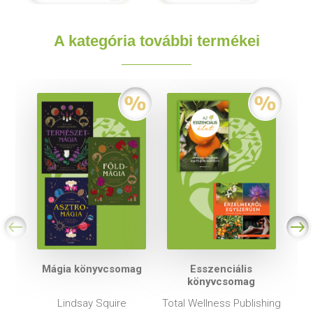
A kategória további termékei
Mágia könyvcsomag
Esszenciális
könyvcsomag
Lindsay Squire
Total Wellness Publishing