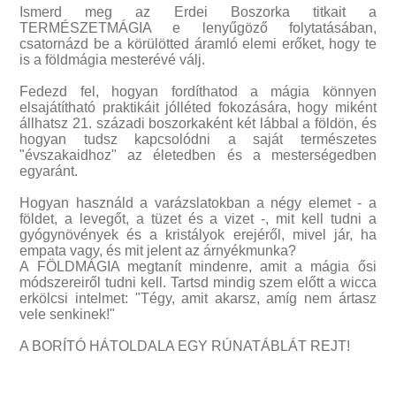
Ismerd meg az Erdei Boszorka titkait a
TERMÉSZETMÁGIA e lenyűgöző folytatásában,
csatornázd be a körülötted áramló elemi erőket, hogy te
is a földmágia mesterévé válj.
Fedezd fel, hogyan fordíthatod a mágia könnyen
elsajátítható praktikáit jólléted fokozására, hogy miként
állhatsz 21. századi boszorkaként két lábbal a földön, és
hogyan tudsz kapcsolódni a saját természetes
"évszakaidhoz" az életedben és a mesterségedben
egyaránt.
Hogyan használd a varázslatokban a négy elemet - a
földet, a levegőt, a tüzet és a vizet -, mit kell tudni a
gyógynövények és a kristályok erejéről, mivel jár, ha
empata vagy, és mit jelent az árnyékmunka?
A FÖLDMÁGIA megtanít mindenre, amit a mágia ősi
módszereiről tudni kell. Tartsd mindig szem előtt a wicca
erkölcsi intelmet: "Tégy, amit akarsz, amíg nem ártasz
vele senkinek!"
A BORÍTÓ HÁTOLDALA EGY RÚNATÁBLÁT REJT!