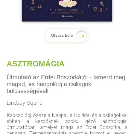
Olvass bele
ASZTROMÁGIA
Útmutató az Erdei Boszorkától - Ismerd meg
magad, és hangolódj a csillagok
bölcsességével!
Lindsay Squire
Kapcsolódj össze a Nappal, a Holddal és a csillagokkal
ebben a kezdőknek szóló, igéző asztrológiai
útmutatóban, amelyet maga az Erdei Boszorka, a
népszerű Természetmágia szerzője hozott el neked!