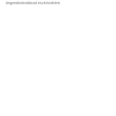
öngondoskodásod eszközeként.