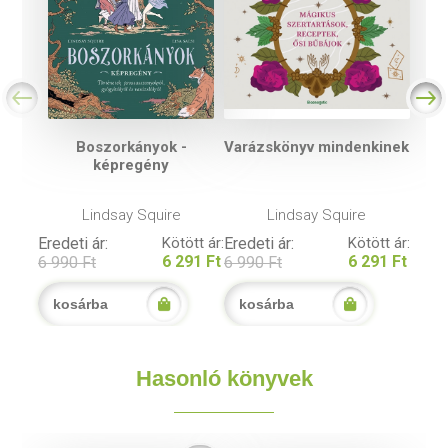
Boszorkányok -
Varázskönyv mindenkinek
képregény
Lindsay Squire
Lindsay Squire
Eredeti ár:
Kötött ár:
Eredeti ár:
Kötött ár:
6 291 Ft
6 291 Ft
6 990 Ft
6 990 Ft
kosárba
kosárba
Hasonló könyvek