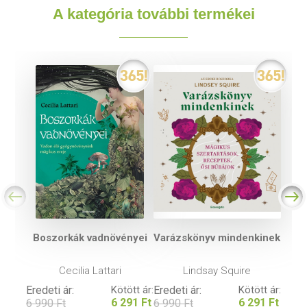
A kategória további termékei
Boszorkák vadnövényei
Varázskönyv mindenkinek
Cecilia Lattari
Lindsay Squire
Eredeti ár:
Kötött ár:
Eredeti ár:
Kötött ár:
6 291 Ft
6 291 Ft
6 990 Ft
6 990 Ft