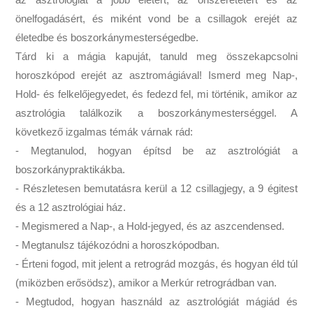
önelfogadásért, és miként vond be a csillagok erejét az
életedbe és boszorkánymesterségedbe.
Tárd ki a mágia kapuját, tanuld meg összekapcsolni
horoszkópod erejét az asztromágiával! Ismerd meg Nap-,
Hold- és felkelőjegyedet, és fedezd fel, mi történik, amikor az
asztrológia találkozik a boszorkánymesterséggel. A
következő izgalmas témák várnak rád:
- Megtanulod, hogyan építsd be az asztrológiát a
boszorkánypraktikákba.
- Részletesen bemutatásra kerül a 12 csillagjegy, a 9 égitest
és a 12 asztrológiai ház.
- Megismered a Nap-, a Hold-jegyed, és az aszcendensed.
- Megtanulsz tájékozódni a horoszkópodban.
- Érteni fogod, mit jelent a retrográd mozgás, és hogyan éld túl
(miközben erősödsz), amikor a Merkúr retrográdban van.
- Megtudod, hogyan használd az asztrológiát mágiád és