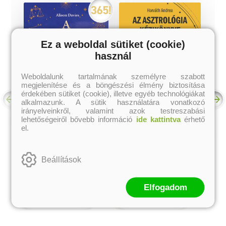
Ez a weboldal sütiket (cookie)
használ
Weboldalunk tartalmának személyre szabott
megjelenítése és a böngészési élmény biztosítása
érdekében sütiket (cookie), illetve egyéb technológiákat
alkalmazunk. A sütik használatára vonatkozó
irányelveinkről, valamint azok testreszabási
lehetőségeiről bővebb információ
ide kattintva
érhető
el.
A csillagjegyek
Az asztrológia
mitológiája
kézikönyve
Alison Davies
Horváth Andrea
Beállítások
Eredeti ár:
Kötött ár:
Eredeti ár:
Online ár:
5 841 Ft
2 618 Ft
6 490 Ft
3 490 Ft
Elfogadom
kosárba
kosárba