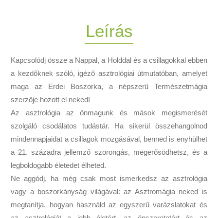
Leírás
Kapcsolódj össze a Nappal, a Holddal és a csillagokkal ebben
a kezdőknek szóló, igéző asztrológiai útmutatóban, amelyet
maga az Erdei Boszorka, a népszerű Természetmágia
szerzője hozott el neked!
Az asztrológia az önmagunk és mások megismerését
szolgáló csodálatos tudástár. Ha sikerül összehangolnod
mindennapjaidat a csillagok mozgásával, benned is enyhülhet
a 21. századra jellemző szorongás, megerősödhetsz, és a
legboldogabb életedet élheted.
Ne aggódj, ha még csak most ismerkedsz az asztrológia
vagy a boszorkányság világával: az Asztromágia neked is
megtanítja, hogyan használd az egyszerű varázslatokat és
az asztrológiát a jobb életért, az önszeretetért és az