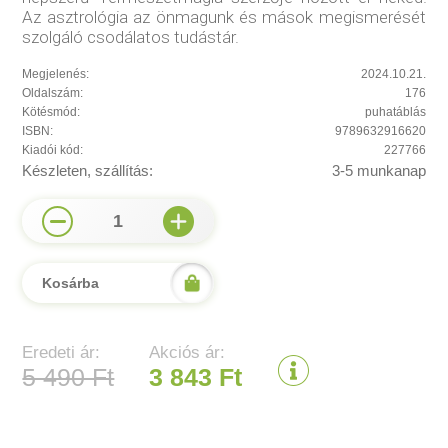
Az asztrológia az önmagunk és mások megismerését
szolgáló csodálatos tudástár.
Megjelenés:
2024.10.21.
Oldalszám:
176
Kötésmód:
puhatáblás
ISBN:
9789632916620
Kiadói kód:
227766
Készleten, szállítás:
3-5 munkanap
1
Kosárba
Eredeti ár:
Akciós ár:
5 490 Ft
3 843 Ft