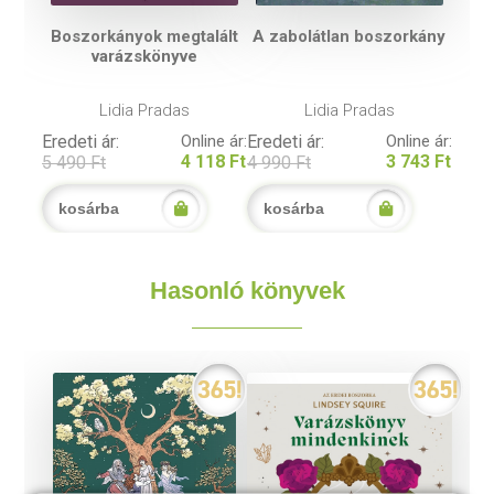
Boszorkányok megtalált
A zabolátlan boszorkány
varázskönyve
Lidia Pradas
Lidia Pradas
Eredeti ár:
Online ár:
Eredeti ár:
Online ár:
4 118 Ft
3 743 Ft
5 490 Ft
4 990 Ft
kosárba
kosárba
Hasonló könyvek