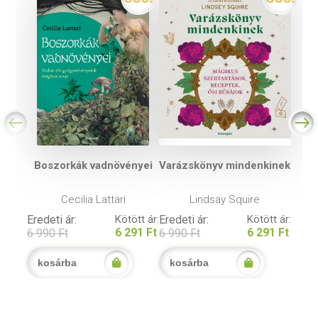
Boszorkák vadnövényei
Varázskönyv mindenkinek
Cecilia Lattari
Lindsay Squire
Eredeti ár:
Kötött ár:
Eredeti ár:
Kötött ár:
6 291 Ft
6 291 Ft
6 990 Ft
6 990 Ft
kosárba
kosárba