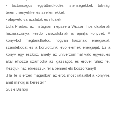
- biztonságos együttműködés istenségekkel, túlvilági
teremtményekkel és szellemekkel,
- alapvető varázslatok és rituálék.
Lidia Pradas, az Instagram népszerű Wiccan Tips oldalának
háziasszonya kezdő varázslóknak is ajánlja könyvét. A
könyvből megtanulhatod, hogyan használd energiádat,
szándékodat és a körülöttünk lévő elemek energiáját. Ez a
könyv egy eszköz, amely az univerzummal való egyesülés
által elhozza számodra az igazságot, és erővel ruház fel.
Kezdjük hát, ébresszük fel a benned élő boszorkányt!
„Ha Te is érzed magadban az erőt, most rátaláltál a könyvre,
amit mindig is kerestél."
Susie Bishop