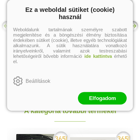
Ez a weboldal sütiket (cookie)
használ
Weboldalunk tartalmának személyre szabott
megjelenítése és a böngészési élmény biztosítása
érdekében sütiket (cookie), illetve egyéb technológiákat
Boszorkányok -
Varázskönyv mindenkinek
alkalmazunk. A sütik használatára vonatkozó
képregény
irányelveinkről, valamint azok testreszabási
lehetőségeiről bővebb információ
ide kattintva
érhető
Lindsay Squire
Lindsay Squire
el.
Eredeti ár:
Kötött ár:
Eredeti ár:
Kötött ár:
6 291 Ft
6 291 Ft
6 990 Ft
6 990 Ft
Beállítások
kosárba
kosárba
Elfogadom
A kategória további termékei