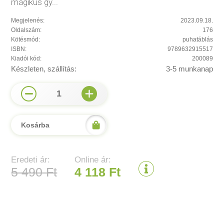
mágikus gy...
Megjelenés:
2023.09.18.
Oldalszám:
176
Kötésmód:
puhatáblás
ISBN:
9789632915517
Kiadói kód:
200089
Készleten, szállítás:
3-5 munkanap
1
Kosárba
Eredeti ár:
Online ár:
5 490 Ft
4 118 Ft