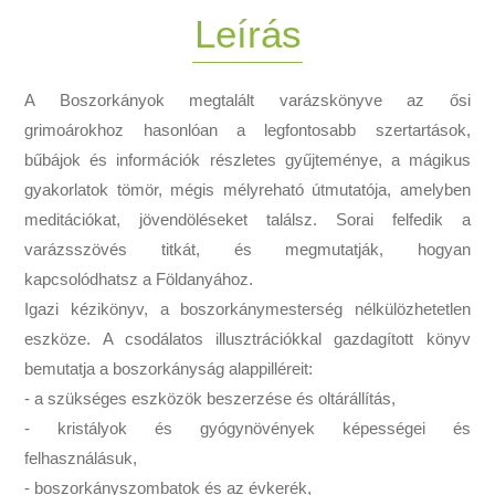
Leírás
A Boszorkányok megtalált varázskönyve az ősi
grimoárokhoz hasonlóan a legfontosabb szertartások,
bűbájok és információk részletes gyűjteménye, a mágikus
gyakorlatok tömör, mégis mélyreható útmutatója, amelyben
meditációkat, jövendöléseket találsz. Sorai felfedik a
varázsszövés titkát, és megmutatják, hogyan
kapcsolódhatsz a Földanyához.
Igazi kézikönyv, a boszorkánymesterség nélkülözhetetlen
eszköze. A csodálatos illusztrációkkal gazdagított könyv
bemutatja a boszorkányság alappilléreit:
- a szükséges eszközök beszerzése és oltárállítás,
- kristályok és gyógynövények képességei és
felhasználásuk,
- boszorkányszombatok és az évkerék,