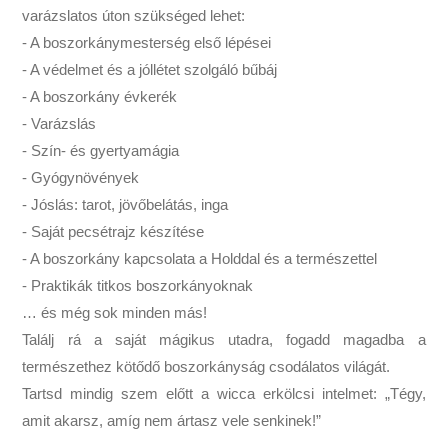
varázslatos úton szükséged lehet:
- A boszorkánymesterség első lépései
- A védelmet és a jóllétet szolgáló bűbáj
- A boszorkány évkerék
- Varázslás
- Szín- és gyertyamágia
- Gyógynövények
- Jóslás: tarot, jövőbelátás, inga
- Saját pecsétrajz készítése
- A boszorkány kapcsolata a Holddal és a természettel
- Praktikák titkos boszorkányoknak
… és még sok minden más!
Találj rá a saját mágikus utadra, fogadd magadba a
természethez kötődő boszorkányság csodálatos világát.
Tartsd mindig szem előtt a wicca erkölcsi intelmet: „Tégy,
amit akarsz, amíg nem ártasz vele senkinek!”