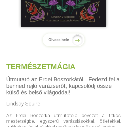
Olvass bele
TERMÉSZETMÁGIA
Útmutató az Erdei Boszorkától - Fedezd fel a
benned rejlő varázserőt, kapcsolódj össze
külső és belső világoddal!
Lindsay Squire
Az Erdei Boszorka útmutatója bevezet a titkos
mesterségbe, egyszerű varázslásokkal, ötletekkel,
trükkökkel és rituálékkal segítve a kezdők első lépéseit.