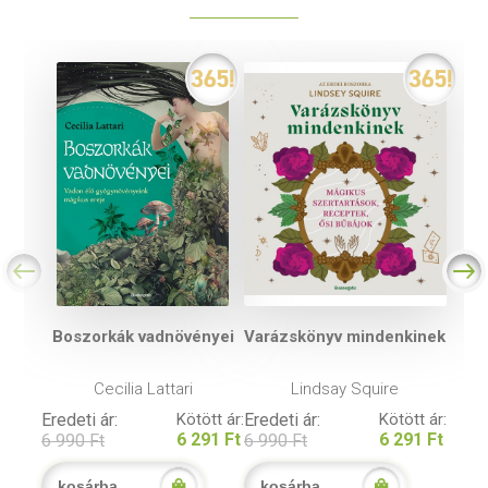
Boszorkák vadnövényei
Varázskönyv mindenkinek
Cecilia Lattari
Lindsay Squire
Eredeti ár:
Kötött ár:
Eredeti ár:
Kötött ár:
6 291 Ft
6 291 Ft
6 990 Ft
6 990 Ft
kosárba
kosárba