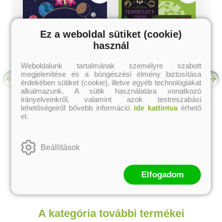
Ez a weboldal sütiket (cookie)
használ
Weboldalunk tartalmának személyre szabott
megjelenítése és a böngészési élmény biztosítása
érdekében sütiket (cookie), illetve egyéb technológiákat
alkalmazunk. A sütik használatára vonatkozó
irányelveinkről, valamint azok testreszabási
lehetőségeiről bővebb információ
ide kattintva
érhető
Asztromágia
Mágia könyvcsomag
el.
Lindsay Squire
Lindsay Squire
Eredeti ár:
Akciós ár:
Eredeti ár:
Akciós ár:
Beállítások
3 843 Ft
11 529 Ft
5 490 Ft
16 470 Ft
Elfogadom
kosárba
kosárba
A kategória további termékei