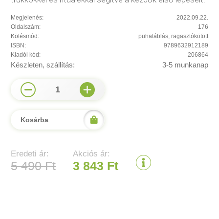
Megjelenés:
2022.09.22.
Oldalszám:
176
Kötésmód:
puhatáblás, ragasztókötött
ISBN:
9789632912189
Kiadói kód:
206864
Készleten, szállítás:
3-5 munkanap
1
Kosárba
Eredeti ár:
Akciós ár:
5 490 Ft
3 843 Ft