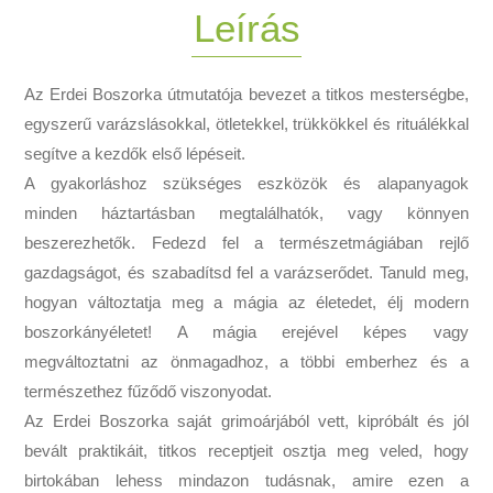
Leírás
Az Erdei Boszorka útmutatója bevezet a titkos mesterségbe,
egyszerű varázslásokkal, ötletekkel, trükkökkel és rituálékkal
segítve a kezdők első lépéseit.
A gyakorláshoz szükséges eszközök és alapanyagok
minden háztartásban megtalálhatók, vagy könnyen
beszerezhetők. Fedezd fel a természetmágiában rejlő
gazdagságot, és szabadítsd fel a varázserődet. Tanuld meg,
hogyan változtatja meg a mágia az életedet, élj modern
boszorkányéletet! A mágia erejével képes vagy
megváltoztatni az önmagadhoz, a többi emberhez és a
természethez fűződő viszonyodat.
Az Erdei Boszorka saját grimoárjából vett, kipróbált és jól
bevált praktikáit, titkos receptjeit osztja meg veled, hogy
birtokában lehess mindazon tudásnak, amire ezen a