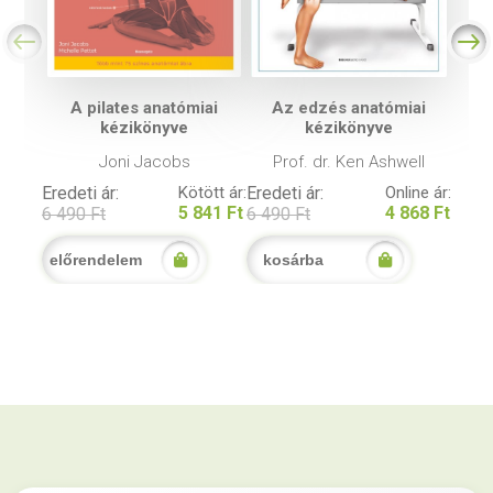
A pilates anatómiai
Az edzés anatómiai
kézikönyve
kézikönyve
Joni Jacobs
Prof. dr. Ken Ashwell
Eredeti ár:
Kötött ár:
Eredeti ár:
Online ár:
5 841 Ft
4 868 Ft
6 490 Ft
6 490 Ft
előrendelem
kosárba