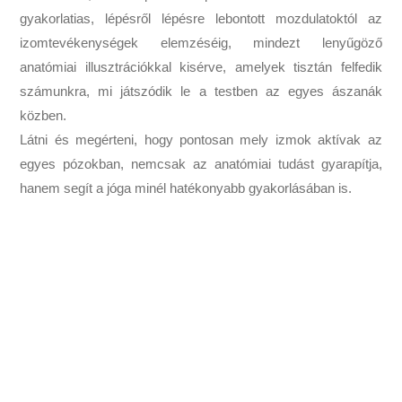
gyakorlatias, lépésről lépésre lebontott mozdulatoktól az
izomtevékenységek elemzéséig, mindezt lenyűgöző
anatómiai illusztrációkkal kisérve, amelyek tisztán felfedik
számunkra, mi játszódik le a testben az egyes ászanák
közben.
Látni és megérteni, hogy pontosan mely izmok aktívak az
egyes pózokban, nemcsak az anatómiai tudást gyarapítja,
hanem segít a jóga minél hatékonyabb gyakorlásában is.