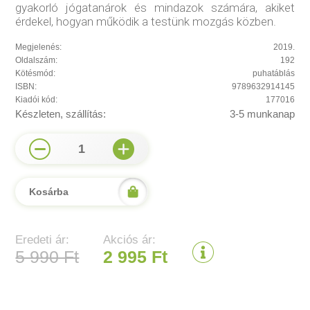
gyakorló jógatanárok és mindazok számára, akiket
érdekel, hogyan működik a testünk mozgás közben.
Megjelenés:
2019.
Oldalszám:
192
Kötésmód:
puhatáblás
ISBN:
9789632914145
Kiadói kód:
177016
Készleten, szállítás:
3-5 munkanap
1
Kosárba
Eredeti ár:
Akciós ár:
5 990 Ft
2 995 Ft