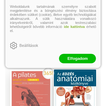
Anatómia és
sportmasszázs
Weboldalunk tartalmának személyre szabott
megjelenítése és a böngészési élmény biztosítása
Artur Jacomet, Josep
érdekében sütiket (cookie), illetve egyéb technológiákat
Mármol
alkalmazunk. A sütik használatára vonatkozó
Eredeti ár:
Akciós ár:
irányelveinkről, valamint azok testreszabási
3 894 Ft
6 490 Ft
lehetőségeiről bővebb információ
ide kattintva
érhető
el.
kosárba
Beállítások
A kategória további termékei
Elfogadom