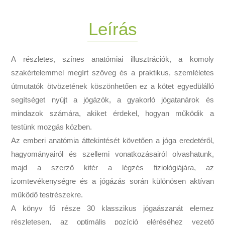
Leírás
A részletes, színes anatómiai illusztrációk, a komoly
szakértelemmel megírt szöveg és a praktikus, szemléletes
útmutatók ötvözetének köszönhetően ez a kötet egyedülálló
segítséget nyújt a jógázók, a gyakorló jógatanárok és
mindazok számára, akiket érdekel, hogyan működik a
testünk mozgás közben.
Az emberi anatómia áttekintését követően a jóga eredetéről,
hagyományairól és szellemi vonatkozásairól olvashatunk,
majd a szerző kitér a légzés fiziológiájára, az
izomtevékenységre és a jógázás során különösen aktívan
működő testrészekre.
A könyv fő része 30 klasszikus jógaászanát elemez
részletesen, az optimális pozíció eléréséhez vezető