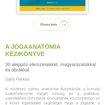
Olvass bele
A JÓGAANATÓMIA
KÉZIKÖNYVE
30 alappóz elemzésekkel, magyarázatokkal
és ábrákkal
Sally Parkes
A részletes, színes anatómiai illusztrációk, a komoly
szakértelemmel megírt szöveg és a praktikus,
szemléletes útmutatók ötvözetének köszönhetően ez
a kötet egyedülálló segítséget nyújt a jógázók, a